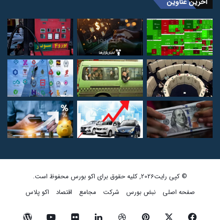
آخرین عناوین
© کپی رایت2026, کلیه حقوق برای اکو بورس محفوظ است.
صفحه اصلی
نبض بورس
شرکت
مجامع
اقتصاد
اکو پلاس
فیسبوک
ایکس
پینتریست
دریبببل
لینکداین
تصاویر
یوتیوب
وردپرس