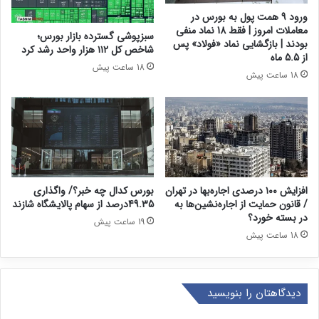
ورود 9 همت پول به بورس در
معاملات امروز | فقط 18 نماد منفی
سبزپوشی گسترده بازار بورس؛
بودند | بازگشایی نماد «فولاد» پس
شاخص کل ۱۱۲ هزار واحد رشد کرد
از 5.5 ماه
18 ساعت پیش
18 ساعت پیش
افزایش ۱۰۰ درصدی اجاره‌بها در تهران
بورس کدال چه خبر؟/ واگذاری
/ قانون حمایت از اجاره‌نشین‌ها به
49.35درصد از سهام پالایشگاه شازند
در بسته خورد؟
19 ساعت پیش
18 ساعت پیش
دیدگاهتان را بنویسید