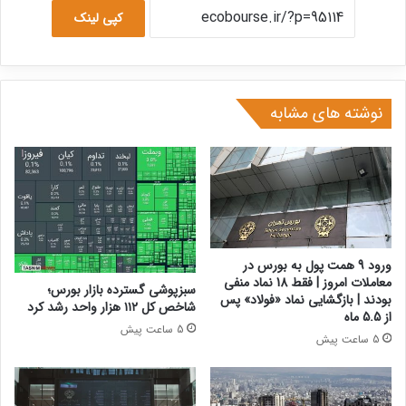
کپی لینک
نوشته های مشابه
ورود 9 همت پول به بورس در
معاملات امروز | فقط 18 نماد منفی
سبزپوشی گسترده بازار بورس؛
بودند | بازگشایی نماد «فولاد» پس
شاخص کل ۱۱۲ هزار واحد رشد کرد
از 5.5 ماه
5 ساعت پیش
5 ساعت پیش