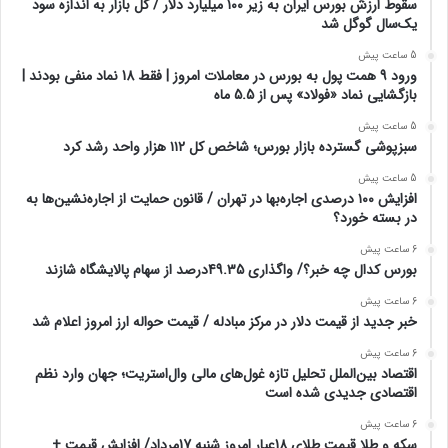
سقوط ارزش بورس ایران به زیر ۱۰۰ میلیارد دلار / کل بازار به اندازه سود
یک‌سال گوگل شد
5 ساعت پیش
ورود 9 همت پول به بورس در معاملات امروز | فقط 18 نماد منفی بودند |
بازگشایی نماد «فولاد» پس از 5.5 ماه
5 ساعت پیش
سبزپوشی گسترده بازار بورس؛ شاخص کل ۱۱۲ هزار واحد رشد کرد
5 ساعت پیش
افزایش ۱۰۰ درصدی اجاره‌بها در تهران / قانون حمایت از اجاره‌نشین‌ها به
در بسته خورد؟
6 ساعت پیش
بورس کدال چه خبر؟/ واگذاری 49.35درصد از سهام پالایشگاه شازند
6 ساعت پیش
خبر جدید از قیمت دلار در مرکز مبادله / قیمت حواله ارز امروز اعلام شد
6 ساعت پیش
اقتصاد بین‌الملل تحلیل تازه غول‌های مالی وال‌استریت؛ جهان وارد نظم
اقتصادی جدیدی شده است
6 ساعت پیش
سکه و طلا قیمت طلای 18عیار امروز شنبه 17مرداد/ افزایش قیمت +