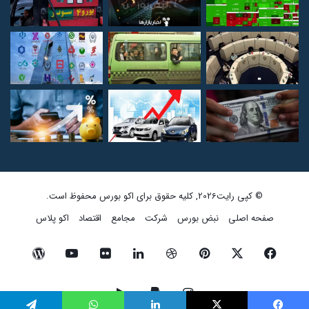
© کپی رایت2026, کلیه حقوق برای اکو بورس محفوظ است.
صفحه اصلی
نبض بورس
شرکت
مجامع
اقتصاد
اکو پلاس
فیسبوک
ایکس
پینتریست
دریبببل
لینکداین
تصاویر
یوتیوب
وردپرس
فلیکر
اینستاگرام
پی‌پال
گوگل