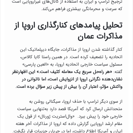
ترجیح ترامپ و ایران به استفاده از کانال‌های غیراروپایی است
که سرعت و محرمانگی بیشتری فراهم می‌کند.
تحلیل پیامدهای کنارگذاری اروپا از
مذاکرات عمان
کنار گذاشته شدن اروپا از مذاکرات، جایگاه دیپلماتیک این
اتحادیه را تضعیف کرده است. در همین راستا کایا کالاس،
مسئول سیاست خارجی اتحادیه اروپا، به «العین پارسی»
گفته:
«هر راه‌حل سریع یک معامله کثیف است.» این اظهارنظر
نشان‌دهنده نگرانی اروپا از انزوایش است، اما ناتوانی در
واکنش مؤثر، اعتبار آن را بیش از پیش زیر سؤال برده است.
از سوی دیگر ترامپ با حذف اروپا، سیگنالی روشن به
متحدانش ارسال کرد که آمریکا قصد دارد به‌تنهایی سیاست
خارجی خود را پیش ببرد. «وال‌استریت ژورنال» از قول یک
مقام ارشد اروپایی گزارش داده که اروپا از مذاکرات آخر هفته
ایران و آمریکا اطلاع داشت، اما در جریان جزییات قرار نگرفت.