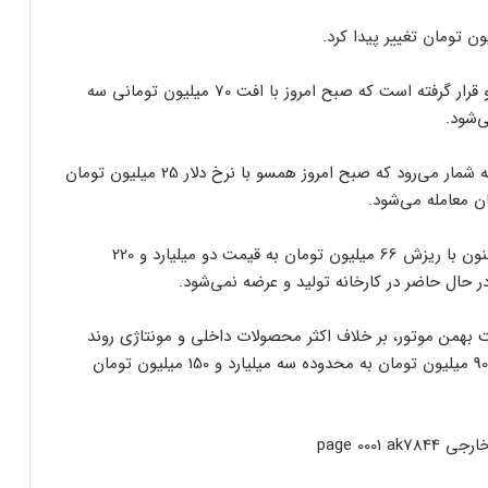
تیگو 8 پرومکس (IE) در دسته محصولات مدیران خودرو قرار گرفته است که صبح امروز با افت 70 میلیون تومانی سه
جک J4 یکی از اقتصادی‌ترین محصولات کرمان موتور به شمار می‌رود که صبح امروز همسو با نرخ دلار 25 میلیون تومان
فیدلیتی (7 نفره) در دسته محصولات بهمن موتور،‌ هم‌اکنون با ریزش 66 میلیون تومان به قیمت دو میلیارد و 220
در حال حاضر در کارخانه تولید و عرضه نمی‌شود.
 لوکس شرکت بهمن موتور، بر خلاف اکثر محصولات داخلی و مونتاژی روند
صعودی به خود گرفته است. خودرو مذکور امروز با رشد 90 میلیون تومان به محدوده سه میلیارد و 150 میلیون تومان