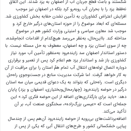
شکستند و باعث قطع جریان آب از اصفهان به یزد شدند. این اتفاق
نه‌فقط یزد را با بحران آب روبه‌رو کرد بلکه در اصفهان نیز موجب
افزایش اعتراض کشاورزان به تأمین نشدن حقابه بخش کشاورزی شد.
مسئله‌ای که ابعاد موضوع را از حوزه استان‌های درگیر خارج کرد و
موجب شد معاون سیاسی و امنیتی وزارت کشور هم در موضوع
مداخله کند. بااین‌حال، به‌نظر می‌رسد هیچ‌کدام از اقدامات انجام‌شده،
چه از سوی استان یزد و چه اصفهان، معطوف به حل مسئله نیست. با
دستور استاندار اصفهان سد زاینده‌‍رود به‌منظور تأمین آب مورد نیاز
کشاورزی باز شد و استاندار یزد هم اعلام کرد پس از تعمیر و برقراری
دوباره اتصال لوله‌های انتقال آب تمام همِّ استان را برای مراقبت از آن
به کار خواهد گرفت. اما شرکت مدیریت منابع در جست‌وجوی راه‌حل
دیگری است. راه‌حلی که بتواند به یک دعوای قدیمی میان سه استان
درگیر در حوضه زاینده‌رود (چهارمحال‌وبختیاری، اصفهان و یزد) پایان
دهد: «باید برای بارگذاری‌های اضافه از این حوضه فکری کرد.» این
جمله‌ای است که «عیسی بزرگ‌زاده»، سخنگوی صنعت آب، بر آن
تأکید می‌کند.
اضافه‌برداشت‌های بی‌رویه از حوضه زاینده‌رود آن‌هم پس از چندسال
پیاپی خشکسالی کشور و طرح‌های انتقال آبی که یکی از پس از