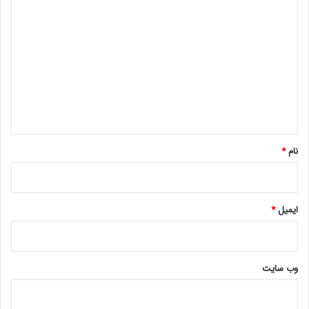
د
ی
د
گ
ا
ه
*
نام
*
ایمیل
*
وب‌ سایت