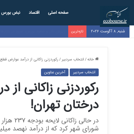
صفحه اصلی
اقتصاد
نبض بورس
شنبه, 8 آگوست 2026
نرخ بنزین سوپر وارداتی در بورس اعلام ش
تازه‌ترین
خانه
/
انتخاب سردبیر
/
رکوردزنی زاکانی از درآمد عوارض قطع 
انتخاب سردبیر
آخرین عناوین
رکوردزنی زاکانی از 
درختان تهران!
در حالی زا
شورای شهر کرد که از درآمد نهصد میلی