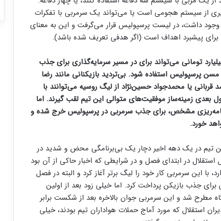
 یک مربی با سیستم سه دفاعه استفاده کنند، یا چهار دفاعه.
ره‌گیری از سیستم هجومی است یا می‌تواند یک سرمربی با تفکرات
ر وجود داشت، در لیست پرسپولیس قرار می‌گرفت و این به معنای
ای پیشبرد اهداف است (اگر هدفی تعریف شده باشد).
 هوادار پرسپولیس معتقدند این ارقام حدود ۲۵۰ میلیارد تومانی می‌تواند برای در مسیر سرمایه‌گذاری برای جذب
 مسن پرسپولیس استفاده شود. بی‌تردید بازیکنانی مانند رضا
د قربانی یا محمدجواد حسین‌نژاد از لیگ روسیه می‌توانند با
بعدی زمینه‌ساز موفقیت‌های متوالی این تیم لقب گیرند. اما
رنامه‌ریزی مشخص، برای جذب سرمربی در پرسپولیس خرج شده و
هد خورد.
ین تیم در یک دهه اخیر دچار یک بی‌برنامگی محض و شدید در
ستقلال در ابتدای فصل و در شرایطی که اخبار حاکی از آن بود
د، با این سرمربی کار خود را لیگ برتر آغاز کرد و البته در فصل
برای جذب بازیکن پرداخت کرد. اما خیلی زود بعد از اولین
ه مطرح شد و این سرمربی جوان بالاخره بعد از شکست برابر
ران استقلال که مورد آماج حملات هواداران تیم بودند، خیلی