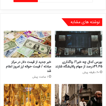
نوشته های مشابه
بورس کدال چه خبر؟/ واگذاری
خبر جدید از قیمت دلار در مرکز
49.35درصد از سهام پالایشگاه شازند
مبادله / قیمت حواله ارز امروز اعلام
شد
60 دقیقه پیش
1 ساعت پیش