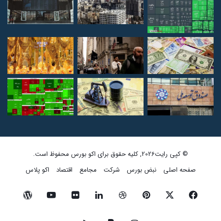
© کپی رایت2026, کلیه حقوق برای اکو بورس محفوظ است.
صفحه اصلی
نبض بورس
شرکت
مجامع
اقتصاد
اکو پلاس
فیسبوک
ایکس
پینتریست
دریبببل
لینکداین
تصاویر
یوتیوب
وردپرس
فلیکر