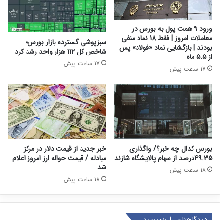
ورود 9 همت پول به بورس در
معاملات امروز | فقط 18 نماد منفی
سبزپوشی گسترده بازار بورس؛
بودند | بازگشایی نماد «فولاد» پس
شاخص کل ۱۱۲ هزار واحد رشد کرد
از 5.5 ماه
17 ساعت پیش
17 ساعت پیش
بورس کدال چه خبر؟/ واگذاری
خبر جدید از قیمت دلار در مرکز
49.35درصد از سهام پالایشگاه شازند
مبادله / قیمت حواله ارز امروز اعلام
شد
18 ساعت پیش
18 ساعت پیش
دیدگاهتان را بنویسید