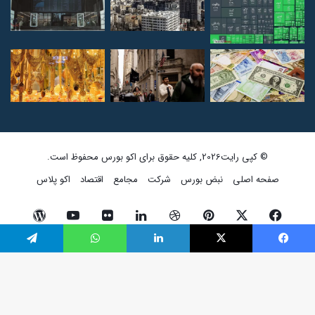
© کپی رایت2026, کلیه حقوق برای اکو بورس محفوظ است.
صفحه اصلی
نبض بورس
شرکت
مجامع
اقتصاد
اکو پلاس
فیسبوک
ایکس
پینتریست
دریبببل
لینکداین
تصاویر
یوتیوب
وردپرس
فلیکر
فیسبوک
ایکس
لینکداین
واتس آپ
تلگرام
اینستاگرام
پی‌پال
گوگل
پلی
دک