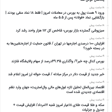
18 ساعت پیش
ورود 9 همت پول به بورس در معاملات امروز | فقط 18 نماد منفی بودند |
بازگشایی نماد «فولاد» پس از 5.5 ماه
18 ساعت پیش
سبزپوشی گسترده بازار بورس؛ شاخص کل ۱۱۲ هزار واحد رشد کرد
18 ساعت پیش
افزایش ۱۰۰ درصدی اجاره‌بها در تهران / قانون حمایت از اجاره‌نشین‌ها به
در بسته خورد؟
19 ساعت پیش
بورس کدال چه خبر؟/ واگذاری 49.35درصد از سهام پالایشگاه شازند
19 ساعت پیش
خبر جدید از قیمت دلار در مرکز مبادله / قیمت حواله ارز امروز اعلام شد
19 ساعت پیش
اقتصاد بین‌الملل تحلیل تازه غول‌های مالی وال‌استریت؛ جهان وارد نظم
اقتصادی جدیدی شده است
19 ساعت پیش
سکه و طلا قیمت طلای 18عیار امروز شنبه 17مرداد/ افزایش قیمت +
جدول و جزئیات