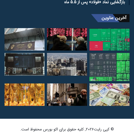
بازگشایی نماد «فولاد» پس از 5.5 ماه
آخرین عناوین
© کپی رایت2026, کلیه حقوق برای اکو بورس محفوظ است.