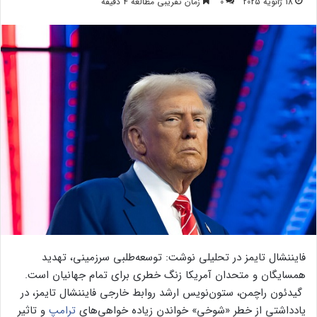
18 ژانویه 2025
0
زمان تقریبی مطالعه 4 دقیقه
فایننشال تایمز در تحلیلی نوشت: توسعه‌طلبی سرزمینی، تهدید
همسایگان و متحدان آمریکا زنگ خطری برای تمام جهانیان است.
گیدئون راچمن، ستون‌نویس ارشد روابط خارجی فایننشال تایمز، در
یادداشتی از خطر «شوخی» خواندن زیاده خواهی‌های
ترامپ
و تاثیر