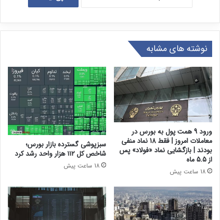
نوشته های مشابه
ورود 9 همت پول به بورس در
معاملات امروز | فقط 18 نماد منفی
سبزپوشی گسترده بازار بورس؛
بودند | بازگشایی نماد «فولاد» پس
شاخص کل ۱۱۲ هزار واحد رشد کرد
از 5.5 ماه
18 ساعت پیش
18 ساعت پیش