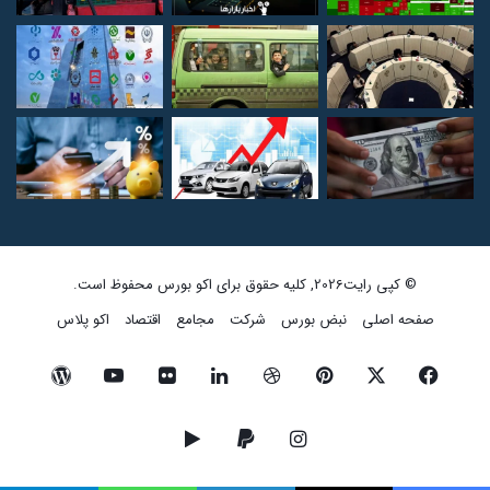
© کپی رایت2026, کلیه حقوق برای اکو بورس محفوظ است.
صفحه اصلی
نبض بورس
شرکت
مجامع
اقتصاد
اکو پلاس
فیسبوک
ایکس
پینتریست
دریبببل
لینکداین
تصاویر
یوتیوب
وردپرس
فلیکر
اینستاگرام
پی‌پال
گوگل