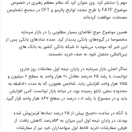
مهم را منتشر کرد. وی عنوان کرد که مقام معظم رهبری در خصوص
موضوع FATF با طرح مجدد لوایح پالرمو و CFT در مجمع تشخیص
مصحلت موافقت کرده‌اند.
همین موضوع موج تقاضای بسیار مطلوبی را در بازار سرمایه
مخصوصا در گروه‌های بانکی پدیدار کرد. عمده نمادهای بانکی پس از
این خبر که موجب می‌شود تا شبکه بانکی کشور به بانک های
بین‌المللی متصل شود به صف خرید نشستند.
نماگر اصلی بازار سرمایه در پایان نیمه اول معاملات روز جاری
توانست با رشد 0.75درصد معادل 20 هزار واحد به سطح 2 میلیون و
755 هزار واحد افزایش یابد. شاخص هم‌وزن که به مدت 20دقیقه به
محدوده منفی تابلو رسیده بود، در میانه بازار توانست کمی افزایش
یابد و در مجموع با رشد 0.01 درصد در سطح 847 هزار واحد قرار گیرد.
با آنکه در ساعت 10صبح بیش از 65 درصد نمادها قرمزپوش شده
بودند، در پایان نیمه اول این میزان به 53درصد کاهش یافت. از
طرفی سفارشات خرید 5خط اول سهامداران خرد نیز از سفارشات