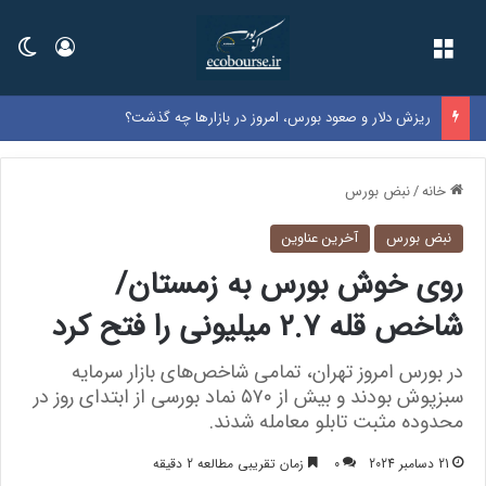
فهرست
ورود
تغی
ریزش دلار و صعود بورس، امروز در بازارها چه گذشت؟
خانه
/
نبض بورس
نبض بورس
آخرین عناوین
روی خوش بورس به زمستان/
شاخص قله 2.7 میلیونی را فتح کرد
در بورس امروز تهران، تمامی شاخص‌های بازار سرمایه
سبزپوش بودند و بیش از ۵۷۰ نماد بورسی از ابتدای روز در
محدوده مثبت تابلو معامله شدند.
21 دسامبر 2024
0
زمان تقریبی مطالعه 2 دقیقه