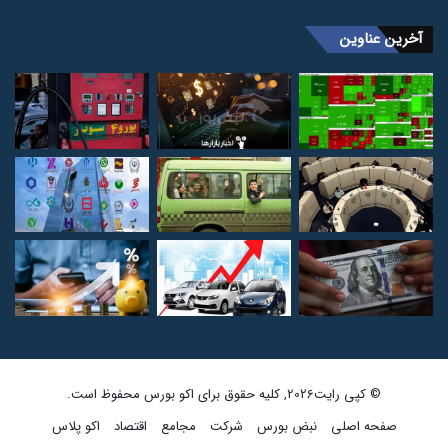
آخرین عناوین
© کپی رایت2026, کلیه حقوق برای اکو بورس محفوظ است.
صفحه اصلی
نبض بورس
شرکت
مجامع
اقتصاد
اکو پلاس