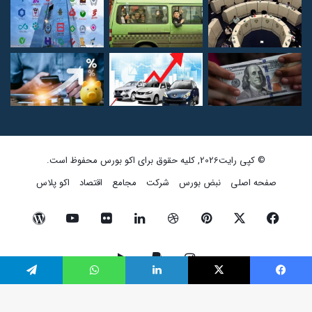
© کپی رایت2026, کلیه حقوق برای اکو بورس محفوظ است.
صفحه اصلی
نبض بورس
شرکت
مجامع
اقتصاد
اکو پلاس
فیسبوک
ایکس
پینتریست
دریبببل
لینکداین
تصاویر
یوتیوب
وردپرس
فلیکر
اینستاگرام
پی‌پال
گوگل
فیسبوک
ایکس
لینکداین
واتس آپ
تلگرام
پلی