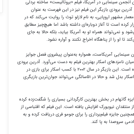
انجمن سینمایی در آمریکا، فیلم «بروتالیست» ساخته بردلی
رین فیلم سال ۲۰۲۴ انتخاب کرد و آدرین برودی بازیگر این فیلم نیز در این فهرست به عنوان
ار مشهور اروپایی، به نام لازلو توث را روایت می‌کند که در
 فرار کرده است تا آغاز دوباره‌ای داشته باشد اما هیچ‌چیز مطابق
شود و نمی‌تواند همراه او به آمریکا بیاید، بلکه حالا به جای
 تا او را از پناهگاه اخراج نکنند و آواره نشود.
ان سینمایی آمریکاست، همواره به‌عنوان پیشروی فصل جوایز
میان نامزدهای اسکار بهترین فیلم به دست می‌آورد. آدرین برودی
هم با این جایزه شانس کسب اسکار خود را افزایش داده است. این بازیگر در سال ۲۰۰۲ با کسب اسکار برای بازی در
«پیانیست» در ۲۹سالگی به جوان‌ترین بازیگر مرد برنده اسکار بدل شد و حالا در ۵۱سالگی می‌تواند جوان‌ترین بازیگری
زه گاتهام در بخش بهترین کارگردانی بسیاری را شگفت‌زده کرده
ز منتقدان نیویورک افزایش یافته است. این فیلم که اقتباسی از
مچنین جایزه فیلم‌برداری را برای جومو فری دریافت کرده و به
ادمی سروصدا به پا کند.