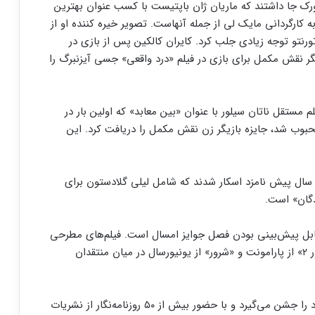
رک جا داشتند که ماریان ژان باپتیست با کسب عنوان بهترین
کارگردانی مایک لی از جمله آنهاست. تصویر خیره کننده او از
رنتو توجه زیادی جلب کرد. کایران کالکین پس از بازی در
ر نقش مکمل برای بازی در فیلم «درد واقعی» جسی آیزنبرگ را
مستقل ناتان سیلور با عنوان «بین معابد» که اولین بار در
بوب شد، جایزه بازیگر زن نقش مکمل را دریافت کرد. این
رک سال پیش نامزد اسکار شدند که شامل لیلی گلادستون برای
دگان» است.
قابل پیش‌بینی بودن فصل جوایز امسال است. فیلم‌های مطرحی
مانند «امیلیا پرز» و «درس پیانو» از نتفلیکس، «گلادیاتور ۲» از پارامونت و «شرور» از یونیورسال در میان منتقدان
حلقه منتقدان نیویورک امسال نودمین سال تاسیس خود را جشن می‌گیرد و با حضور بیش از ۵۰ روزنامه‌نگار از نشریات