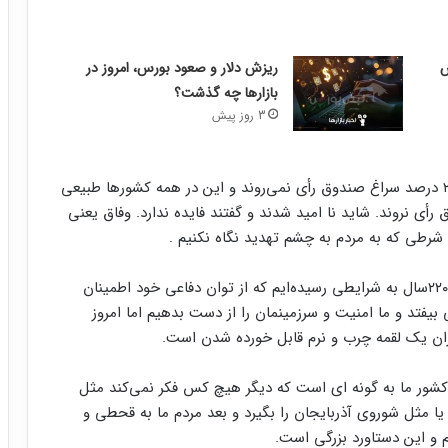
ریزش دلار و صعود بورس، امروز در
بازارها چه گذشت؟
3 روز پیش
ظریف خاطرنشان کرد: در انتخابات اکثر کشورها ۲۰ تا ۲۵ درصد سراغ صندوق رأی نمی‌روند و این در همه کشورها طبیعی
راغ صندوق رأی نروند. شاید نا امید شدند و گفتند فایده ندارد. وفاق یعنی
شرطی که به مردم به چشم تهدید نگاه نکنیم .
وی در ادامه با بیان اینکه امروز در ایران اسلامی بعد از ۲۲۰سال به شرایطی رسیده‌ایم که از توان دفاعی خود اطمینان
 بیفتد و ما امنیت و سرزمینمان را از دست بدهیم اما امروز
یران یک لقمه چرب و نرم قابل خورده شدن است.
کشور ما به گونه ای است که دیگر هیچ کس فکر نمی‌کند مثل
ا مثل شوروی آذربایجان را بگیرد و بعد مردم ما به قحطی و
م و این دستاورد بزرگی است.