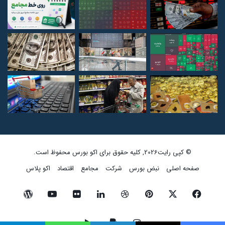
© کپی رایت2026, کلیه حقوق برای اکو بورس محفوظ است.
صفحه اصلی
نبض بورس
شرکت
مجامع
اقتصاد
اکو پلاس
فیسبوک
ایکس
پینتریست
دریبببل
لینکداین
تصاویر
یوتیوب
وردپرس
فلیکر
اینستاگرام
پی‌پال
گوگل