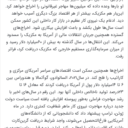
او بارها وعده داده که میلیون‌ها مهاجر غیرقانونی را اخراج خواهد کرد.
این‌بار هم مکزیک، بیشتر از هر اقتصاد بزرگ دیگری آسیب خواهد
دید. ادغام یک نیروی کار عظیم در بازار کار داخلی این کشور ممکن
است سال‌ها طول بکشد و باعث افزایش بیکاری شود. اخراج‌های
گسترده همچنین جریان انتقالات مالی از آمریکا به مکزیک را مسدود
می‌کند. این انتقال‌ها در سال گذشته به بیش از ۶۰میلیارد دلار رسید و
از میزان سرمایه‌گذاری مستقیم خارجی که مکزیک دریافت کرد، فراتر
رفت.
اخراج‌ها همچنین ممکن است اقتصادهای سراسر آمریکای مرکزی و
کارائیب را فلج کند. در سال۲۰۲۱، السالوادور، گوآتمالا و هندوراس بین
۶ تا ۱۴میلیارد دلار پول از آمریکا دریافت کردند که معادل ۱۶ تا
۲۳درصد تولید ناخالص داخلی آنها بود. این رقم در سال‌های اخیر با
رشد مهاجرت فراملی به‌طور پیوسته افزایش یافته است.سیاست دولت
جدید درباره مهاجرت نیروی کار ماهر شفافیت کمتری دارد. در ماه
ژوئن، ترامپ پیشنهاد داد که دانشجویانی که از دانشگاه‌های
آمریکایی فارغ‌التحصیل می‌شوند، واجد شرایط دریافت گرین‌کارت
باشند که اقامت دائم را اعطا می‌کند. اما در دوره قبلی ریاست‌جمهوری