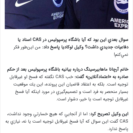
سوال بعدي اين بود كه آيا باشگاه پرسپولیس در CAS اسناد يا
دفاعيات جديدي داشت؟ وكيل لوكاديا پاسخ داد:
من اين‌طور فكر
نمي‌كنم!
خانم آرچانا ماهابيرسينگ درباره بيانيه باشگاه پرسپوليس بعد از حكم
صادره به «اعتمادآنلاين» گفت:
خب CAS نگفته كه فسخ او غيرقابل
توجيه است. بلکه به اعتقاد قاضیان این پرونده، اين يك موقعيت
بسيار منحصر به فرد است و تصميم‌گيري در مورد اينكه آيا فسخ
غيرقابل توجيه است يا خير، دشوار است.
اين وكيل تصريح كرد:
اما از آنجايي كه هيچ خسارتي وجود نداشت،
CAS گفت اين سوال كه آيا فسخ غيرقابل توجيه است يا نه، نيازي به
پاسخ ندارد.