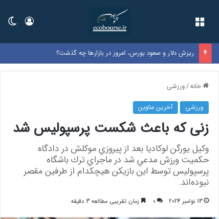
فهرست
ورود
تغی
ریزش دلار و صعود بورس، امروز در بازارها چه گذشت؟
خانه
/
ورزشی
ورزشی
آخرین عناوین
زنی که باعث شکست پرسپولیس شد
وكيل يورگن لوكاديا بعد از پيروزي موكلش در دادگاه
حكميت ورزش مدعي شد در ماجراي ترك باشگاه
پرسپوليس توسط اين بازيكن هيچكدام از طرفين مقصر
نبوده‌اند.
13 نوامبر 2024
0
زمان تقریبی مطالعه 3 دقیقه