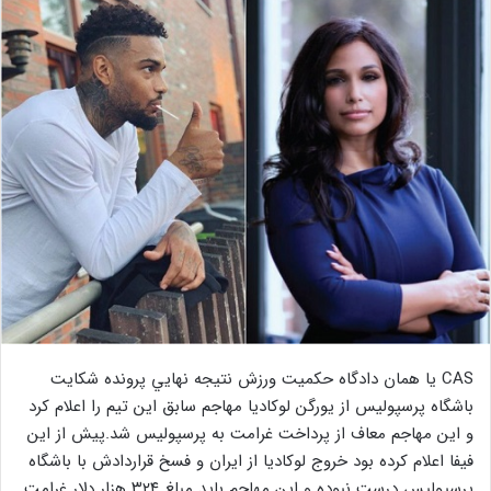
CAS يا همان دادگاه حكميت ورزش نتيجه نهايي پرونده شكايت
باشگاه پرسپولیس از يورگن لوكاديا مهاجم سابق اين تيم را اعلام كرد
و اين مهاجم معاف از پرداخت غرامت به پرسپوليس شد.پيش از اين
فيفا اعلام كرده بود خروج لوكاديا از ايران و فسخ قراردادش با باشگاه
پرسپوليس درست نبوده و اين مهاجم بايد مبلغ ۳۲۴ هزار دلار غرامت