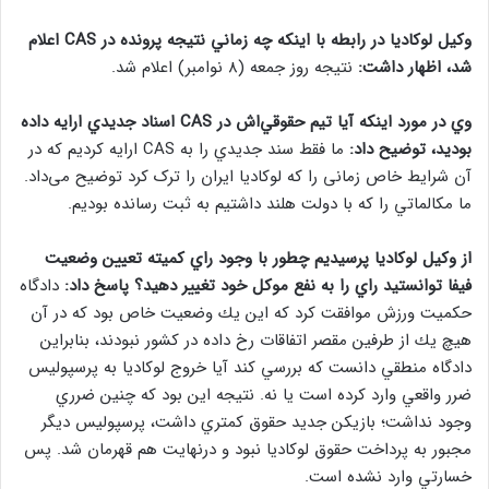
وكيل لوكاديا در رابطه با اينكه چه زماني نتيجه پرونده در CAS اعلام
شد، اظهار داشت:
نتيجه روز جمعه (8 نوامبر) اعلام شد.
وي در مورد اينكه آيا تيم حقوقي‌اش در CAS اسناد جديدي ارايه داده
بوديد، توضيح داد:
ما فقط سند جديدي را به CAS ارايه كرديم كه در
آن شرایط خاص زمانی را که لوکادیا ایران را ترک کرد توضیح می‌داد.
ما مكالماتي را كه با دولت هلند داشتيم به ثبت رسانده‌ بودیم.
از وكيل لوكاديا پرسيديم چطور با وجود راي كميته تعيين وضعيت
فيفا توانستيد راي را به نفع موكل خود تغيير دهيد؟ پاسخ داد:
دادگاه
حكميت ورزش موافقت كرد كه اين يك وضعيت خاص بود كه در آن
هيچ‌ يك از طرفين مقصر اتفاقات رخ‌ داده در كشور نبودند، بنابراين
دادگاه منطقي دانست كه بررسي كند آيا خروج لوكاديا به پرسپوليس
ضرر واقعي وارد كرده است يا نه. نتيجه اين بود كه چنين ضرري
وجود نداشت؛ بازيكن جديد حقوق كمتري داشت، پرسپوليس ديگر
مجبور به پرداخت حقوق لوكاديا نبود و درنهايت هم قهرمان شد. پس
خسارتي وارد نشده است.