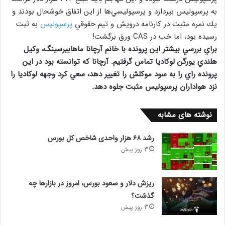
به پرسپوليس بپردازد و پرسپوليسي‌ها از اين اتفاق خوشحال بودند و
يك نمره مثبت در كارنامه درويش و تيم‌ حقوقي
پرسپولیس
به ثبت
رسيده بود، اما خب در CAS ورق برگشت!
براي بررسي بيشتر اين پرونده با خانم آرچانا ماهابيرسينگ، وكيل
هلندي يورگن لوكاديا تماس گرفتيم. آرچانا كه توانسته بود در اين
پرونده راي را به سود موكلش را تغيير دهد، سعي كرد وجهه لوكاديا را
نزد هواداران پرسپوليس مثبت جلوه دهد.
نوشته های مشابه
رشد ۶۸ هزار واحدی شاخص کل بورس
3 روز پیش
ریزش دلار و صعود بورس، امروز در بازارها چه
گذشت؟
3 روز پیش