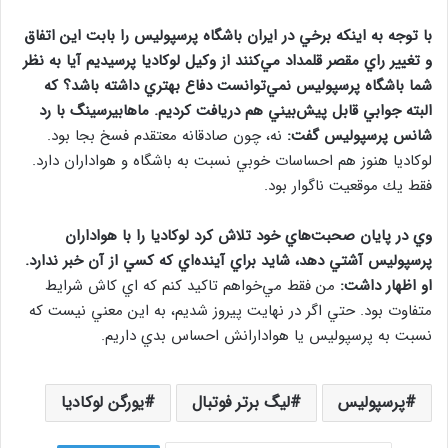
با توجه به اينكه برخي در ايران باشگاه پرسپولیس را بابت اين اتفاق
و تغيير راي مقصر قلمداد مي‌كنند از وكيل لوكاديا پرسيديم آيا به نظر
شما باشگاه پرسپوليس نمي‌توانست دفاع بهتري داشته باشد؟ كه
البته جوابي قابل پيش‌بيني هم دريافت كرديم. ماهابيرسينگ با رد
شانس پرسپولیس گفت:
نه، چون صادقانه معتقدم فسخ بجا بود.
لوكاديا هنوز هم احساسات خوبي نسبت به باشگاه و هواداران دارد.
فقط يك موقعيت ناگوار بود.
وي در پايان صحبت‌هاي خود تلاش كرد لوكاديا را با هواداران
پرسپولیس آشتي دهد، شايد براي آيند‌ه‌اي كه كسي از آن خبر ندارد.
او اظهار داشت:
من فقط مي‌خواهم تاكيد كنم كه ‌اي كاش شرايط
متفاوت بود. حتي اگر در نهايت پيروز شديم، به اين معني نيست كه
نسبت به پرسپوليس يا هوادارانش احساس بدي داريم.
پرسپولیس
لیگ برتر فوتبال
يورگن لوكاديا