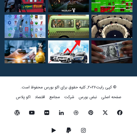
© کپی رایت2026, کلیه حقوق برای اکو بورس محفوظ است.
صفحه اصلی
نبض بورس
شرکت
مجامع
اقتصاد
اکو پلاس
فیسبوک
ایکس
پینتریست
دریبببل
لینکداین
تصاویر
یوتیوب
وردپرس
فلیکر
اینستاگرام
پی‌پال
گوگل