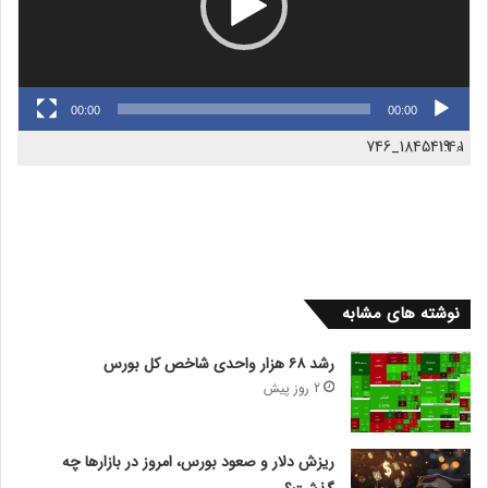
00:00
00:00
1845419_746
1:40
1.
نوشته های مشابه
رشد ۶۸ هزار واحدی شاخص کل بورس
2 روز پیش
ریزش دلار و صعود بورس، امروز در بازارها چه