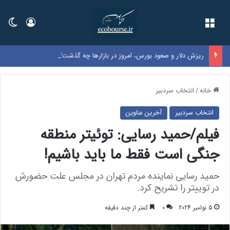
فهرست
ورود
تغی
ریزش دلار و صعود بورس، امروز در بازارها چه گذشت؟
خانه
/
انتخاب سردبیر
انتخاب سردبیر
آخرین عناوین
فیلم/حمید رسایی: توئیتر منطقه
جنگی است فقط ما باید باشیم!
حمید رسایی نماینده مردم تهران در مجلس علت حضورش
در توییتر را تشریح کرد.
5 نوامبر 2024
0
کمتر از چند دقیقه