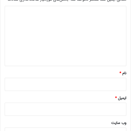
د
ی
د
گ
ا
ه
*
نام
*
ایمیل
*
وب‌ سایت