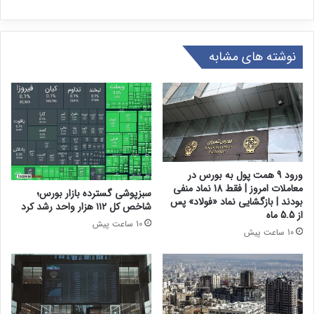
نوشته های مشابه
ورود 9 همت پول به بورس در
معاملات امروز | فقط 18 نماد منفی
سبزپوشی گسترده بازار بورس؛
بودند | بازگشایی نماد «فولاد» پس
شاخص کل ۱۱۲ هزار واحد رشد کرد
از 5.5 ماه
10 ساعت پیش
10 ساعت پیش