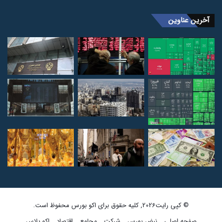
آخرین عناوین
© کپی رایت2026, کلیه حقوق برای اکو بورس محفوظ است.
صفحه اصلی
نبض بورس
شرکت
مجامع
اقتصاد
اکو پلاس