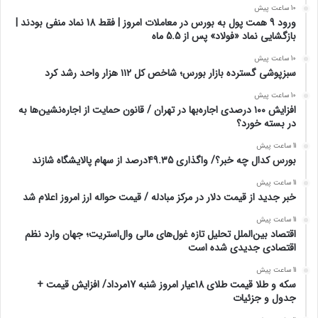
10 ساعت پیش
ورود 9 همت پول به بورس در معاملات امروز | فقط 18 نماد منفی بودند |
بازگشایی نماد «فولاد» پس از 5.5 ماه
10 ساعت پیش
سبزپوشی گسترده بازار بورس؛ شاخص کل ۱۱۲ هزار واحد رشد کرد
10 ساعت پیش
افزایش ۱۰۰ درصدی اجاره‌بها در تهران / قانون حمایت از اجاره‌نشین‌ها به
در بسته خورد؟
11 ساعت پیش
بورس کدال چه خبر؟/ واگذاری 49.35درصد از سهام پالایشگاه شازند
11 ساعت پیش
خبر جدید از قیمت دلار در مرکز مبادله / قیمت حواله ارز امروز اعلام شد
11 ساعت پیش
اقتصاد بین‌الملل تحلیل تازه غول‌های مالی وال‌استریت؛ جهان وارد نظم
اقتصادی جدیدی شده است
11 ساعت پیش
سکه و طلا قیمت طلای 18عیار امروز شنبه 17مرداد/ افزایش قیمت +
جدول و جزئیات