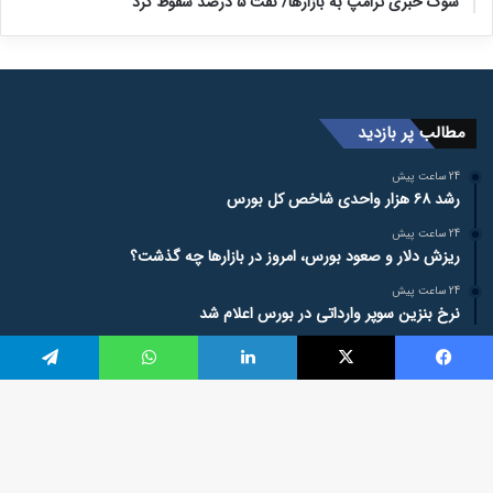
شوک خبری ترامپ به بازارها/ نفت ۵ درصد سقوط کرد
مطالب پر بازدید
24 ساعت پیش
رشد ۶۸ هزار واحدی شاخص کل بورس
24 ساعت پیش
ریزش دلار و صعود بورس، امروز در بازارها چه گذشت؟
24 ساعت پیش
نرخ بنزین سوپر وارداتی در بورس اعلام شد
آخرین عناوین
فیسبوک
ایکس
لینکداین
واتس آپ
تلگرام
دک