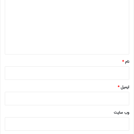
ی
د
گ
ا
ه
*
نام
*
ایمیل
*
وب‌ سایت