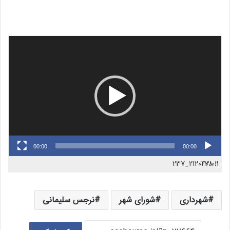
نمایشگر
ویدیو
00:00
00:00
2120408_237
3:02
1.
شهرداری
شورای شهر
نرجس سلیمانی