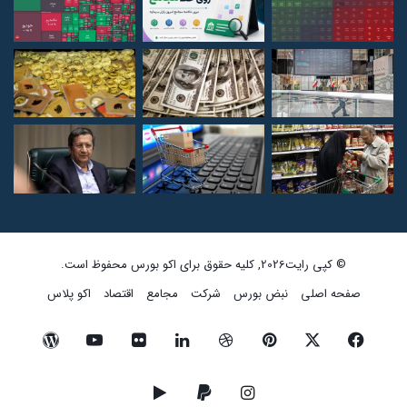
© کپی رایت2026, کلیه حقوق برای اکو بورس محفوظ است.
صفحه اصلی
نبض بورس
شرکت
مجامع
اقتصاد
اکو پلاس
فیسبوک
ایکس
پینتریست
دریبببل
لینکداین
تصاویر
یوتیوب
وردپرس