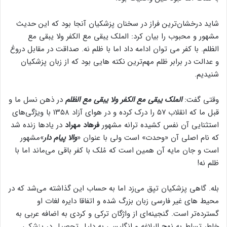
تا گزارش‌گر بی طرف باشد. از گفتمان توسعه و آزادی جانب داری
می‌کنم و نماینده این گفتمان مسعود پزشکیان بود اما آنچه نقل شد
با هدف القا نبود عین واقعیت بود.
شاید درخشان‌ترین فراز در سخنان پزشکیان آنجا بود که این حدیث
مشهور و محبوب را بیان کرد: الملک یبقی مع الکفر ولا یبقی مع
الظلم. با کفر می توان ادامه داد اما با ظلم نه. صداقت در مقابل دروغ
و عدالت در برابر ظلم مهم‌ترین نکته هایی بود که از زبان پزشکیان
شنیدیم.
وقتی گفت:
الملک یبقی مع الکفر ولا یبقی مع الظلم
در ذهن نسل ما و
قبل ما که انقلاب ۵۷ را درک کرده و در هوای آزاد ۱۳۵۸ با ویژگی‌های
استثنایی آن نفس کشیده ترانه مشهور
فرهاد مهراد
در یادها زنده شد
که نام اصلی آن «وحدت»‌ است ولی با عنوان «
والا پیام دار
»‌‌مشهور
است و جان مایه آن همین است که مُلک با کفر باقی می‌ماند اما با
ظلم نه!
بله. گاهی پزشکیان تپق می‌زد اما به حساب این گذاشته می‌شد که در