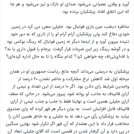
چنین به نظر می‌رسید که گفتار و رفتار جلیلی کاملا آنالیز شده و آرام
آرام پزشکیان با دست گذاشتن بر روی نقاط حساس او را به خشم
آورد و وقتی عصبانی می‌شود صدای او نازک و تیز می‌شود و هر جا
که این اتفاق افتاد پزشکیان برنده بود.
مناظره دیشب عین بازی فوتبال بود. جلیلی سعی می کرد در زمین
خودی دفاع کند ولی پزشکیان آرام آرام او را از تاری که به دور خود
تنیده بیرون آورد و از اینجا دیگر نه زمین فوتبال که رینگ بوکس بود
و در گوشه رینگ زیر این ضربات قرار گرفت: برجام را قبول داری یا نه؟‌
با اف‌ای‌تی‌اف چه خواهی کرد؟ کدام بنگاه را تا به حال اداره کرده‌ای؟
پزشکیان به درستی می‌داند آنچه مانع ریاست جمهوری او در همان
مرحله اول شد کاهش نرخ مشارکت و حاضر نشدن ۶۰ درصد از
واجدین شرایط رای دادن بود. اگر ۱۰ درصد از این تعداد و نیمی از
آرای قالیباف به جانب او روانه شود پیروز می‌شود. در حالی که سقف
آرای جلیلی همین است و نهایتا فقط با جلب و جذب نیمی از آرای
قالیباف قابل افزایش است. به بیان دیگر هر قهر کرده که پای صندوق
بیاید به پزشکیان رأی می دهد نه به جلیلی و به خاطر همین آنان را