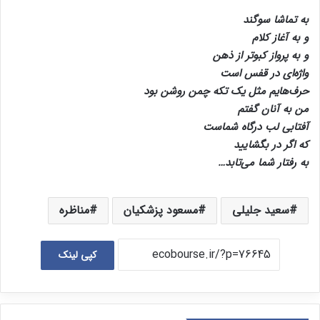
با درو زدن تحریم ها به دست می آید ولی بخشی از آنها به تعبیر
پزشکیان گم می‌شود:
به تماشا سوگند
و به آغاز کلام
و به پرواز کبوتر از ذهن
واژه‌ای در قفس است
حرف‌هایم مثل یک تکه چمن روشن بود
من به آنان گفتم
آفتابی لب درگاه شماست
که اگر در بگشایید
به رفتار شما می‌تابد…
سعید جلیلی
مسعود پزشکیان
مناظره
کپی لینک