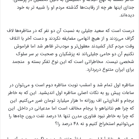
محیط های غیر فارسی زبان بزرگ شده و اتفاقا دایره لغات او
گسترده‌تر است. گنجینه‌ای از واژگان ترکی و کردی به اضافه عربی به
خاطر تسلط به نهج البلاغه و انگلیسی به دلیل تحصیل در پزشکی.
جدای اینها هر چه از رقابت‌ها گذشته مردم او را شبیه تر به خود
دیده‌اند.
درست است که سعید جلیلی به نسبت آن دو نفر که در مناظره‌ها لاف
گزاف می‌زدند و از هیچ اتهامی مضایقه نکردند و دست آخر با اتلاف
وقت مردم کنار کشیدند معقول‌تر و مودب‌تر ظاهر شد اما فراموش
نکنیم آن دو حامی جلیلی‌اند نه پزشکیان و صحبت بر سر سلوک
شخصی نیست. مخاطراتی است که این نوع تفکر بسته و منجمد
برای ایران متنوع در‌بر‌دارد.
مناظره اول تمام شد و امشب نوبت مناظره دوم است و می‌توان در
ساعات پیش رو به نکات اصلی مناظره اول اندیشید. این که به خاطر
برجام و اف‌ای‌تی ‌اف روزانه ۱۰ هزار میلیارد تومان ضرر می‌کنیم. این
که چرا هم نتانیاهو با برجام مخالف است اما مدعیانی در داخل. این
که چرا به خاطر نبود فناوری مدرن تنها ۱۸ درصد نفت درون چاه‌ها را