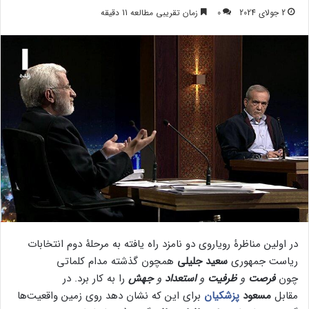
2 جولای 2024
0
زمان تقریبی مطالعه 11 دقیقه
در اولین مناظرۀ رویاروی دو نامزد راه یافته به مرحلۀ دوم انتخابات
ریاست جمهوری
سعید جلیلی
همچون گذشته مدام کلماتی
چون
فرصت
و
ظرفیت
و
استعداد
و
جهش
را به کار برد. در
مقابل
مسعود
پزشکیان
برای این که نشان دهد روی زمین واقعیت‌ها