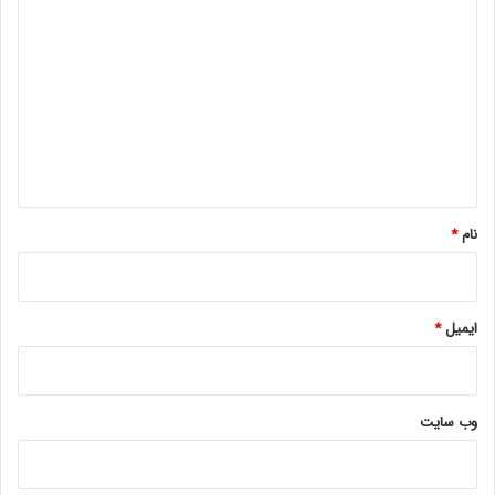
ی
د
گ
ا
ه
*
نام
*
ایمیل
*
وب‌ سایت