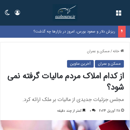
فهرست
ورود
تغی
ریزش دلار و صعود بورس، امروز در بازارها چه گذشت؟
خانه
/
مسکن و عمران
مسکن و عمران
آخرین عناوین
از کدام املاک مردم مالیات گرفته نمی
شود؟
مجلس جزئیات جدیدی از مالیات بر ملک ارائه کرد.
28 آوریل 2024
0
کمتر از چند دقیقه