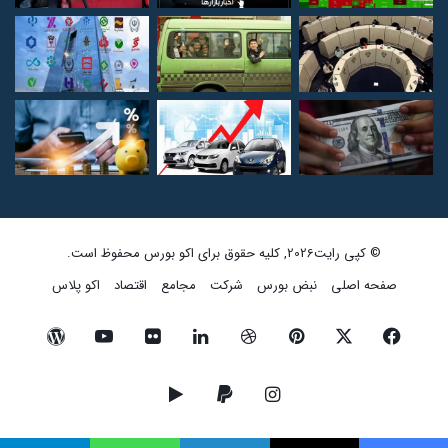
© کپی رایت2026, کلیه حقوق برای اکو بورس محفوظ است.
صفحه اصلی
نبض بورس
شرکت
مجامع
اقتصاد
اکو پلاس
فیسبوک
ایکس
پینتریست
دریبببل
لینکداین
تصاویر
یوتیوب
وردپرس
فلیکر
اینستاگرام
پی‌پال
گوگل
پلی