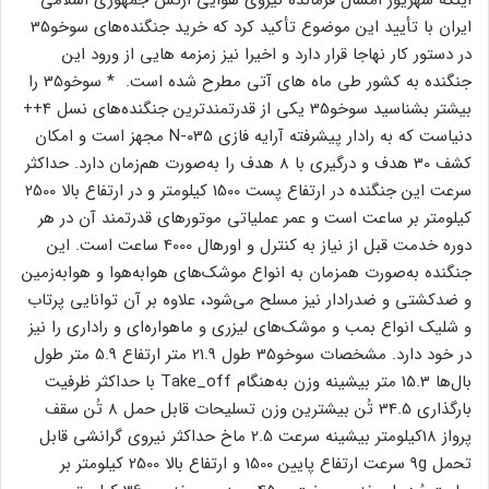
اینکه شهریور امسال فرمانده نیروی هوایی ارتش جمهوری اسلامی
ایران با تأیید این موضوع تأکید کرد که خرید جنگنده‌های سوخو35
در دستور کار نهاجا قرار دارد و اخیرا نیز زمزمه هایی از ورود این
جنگنده به کشور طی ماه های آتی مطرح شده است. * سوخو35 را
بیشتر بشناسید سوخو35 یکی از قدرتمندترین جنگنده‌های نسل 4++
دنیاست که به رادار پیشرفته آرایه فازی N-035 مجهز است و امکان
کشف 30 هدف و درگیری با 8 هدف را به‌صورت هم‌زمان دارد. حداکثر
سرعت این جنگنده در ارتفاع پست 1500 کیلومتر و در ارتفاع بالا 2500
کیلومتر بر ساعت است و عمر عملیاتی موتورهای قدرتمند آن در هر
دوره خدمت قبل از نیاز به کنترل و اورهال 4000 ساعت است. این
جنگنده به‌صورت همزمان به انواع موشک‌های هوابه‌هوا و هوا‌به‌زمین
و ضدکشتی و ضدرادار نیز مسلح می‌شود، علاوه بر آن توانایی پرتاب
و شلیک انواع بمب و موشک‌های لیزری و ماهواره‌ای و راداری را نیز
در خود دارد. مشخصات سوخو35 طول 21.9 متر ارتفاع 5.9 متر طول
بال‌ها 15.3 متر بیشینه وزن به‌هنگام Take_off با حداکثر ظرفیت
بارگذاری 34.5 تُن بیشترین وزن تسلیحات قابل حمل 8 تُن سقف
پرواز 18کیلومتر بیشینه سرعت 2.5 ماخ حداکثر نیروی گرانشی قابل
تحمل 9g سرعت ارتفاع پایین 1500 و ارتفاع بالا 2500 کیلومتر بر