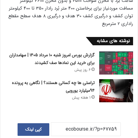
ساعت بُرد با مخزن سوخت 4500 و بدون مخزن 3600 کیلومتر
مسافت موردنیاز برای برخاستن 400 متر بُرد رادار 350 تا 400 کیلومتر
توان کشف و درگیری کشف 30 هدف و درگیری 8 هدف سطح مقطع
راداری 2 مترمربع
نوشته های مشابه
گزارش بورس امروز شنبه ۱۰ مرداد ۱۴۰۵ | سهامداران
برای خرید این نمادها صف کشیدند
6 روز پیش
تراستی ها چه کسانی هستند؟ | نگاهی به پرونده
۹۴میلیارد یورویی
1 هفته پیش
کپی لینک