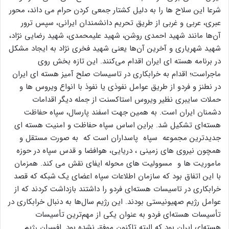
شرعا این سلاح ها را به دلیل کشتار جمعی کردن حرام می داند، محور
عبری، عربی و غربی از طریق تحریم دانشمندان ایرانی، سپس ترور
آن‌ها مانند شهید احمدی روشن، شهید علیمحمدی، شهید رضایی نژاد،
شهید شهریاری و آخرین آن‌ها یعنی شهید فخری نژاد به ایجاد مشکل
در برنامه هسته ای ایران اقدام می‌کنند. این تازه بخش روی
ماجراست؛ اقدام به خرابکاری در تاسیسات صلح آمیز هسته ای ایران
در نطنز و فردو از طریق عوامل نفوذی یا نفوذ با انواع ویروس ها و
حملات سایبری نظیر ویروس استاکسنت از جمله دیگر اقدامات
دشمنان ایران است. به همین جهت اسفند پارسال، سپاه حفاظت
هسته‌ای تشکیل شد. براین اساس سپاه حفاظت و امنیت هسته ای
جدیدترین مجموعه سپاه پاسداران است که به صورت مستقل و
همچون نیروی های زمینی ، دریایی، هوافضا و قدس سپاه در حوزه
ماموریت ها و مسوولیت های محوله ایفای نقش می کند. همزمان
با این اتفاق بود که سازمان اطلاعات سپاه اعضای یک شبکه که قصد
خرابکاری در تاسیسات هسته‌ای فردو را داشتند بازداشت کردند که از
عوامل رژیم صهیونیستی بودند. این رژیم سال‌ها به دنبال خرابکاری در
تأسیسات هسته‌ای فردو به عنوان یکی از مهم‌ترین تأسیسات
هسته‌ای ایران بود که البته تاکنون موفق نشده بود. افسران رژیم