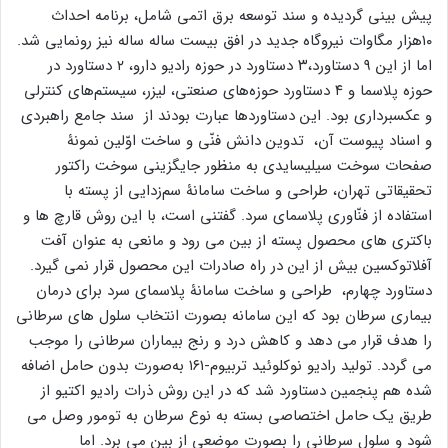
پیش بینی گردیده و سند توسعه برق اتمی شامل، برنامه احداث
۱۰هزار مگاوات نیروگاه جدید در افق بیست ساله ساله نیز رونمایی شد.
اما از این ۹ دستاورد،۳ دستاورد در حوزه رادیو دارو، ۲ دستاورد در
حوزه پلاسما و ۴ دستاورد حوزه‌های صنعتی، لیزر، سیستم‌های کنترلی
و عکسبرداری بود. این دستاوردها عبارت بودند از سند جامع راهبردی
و اسناد پیوست آن، تدوین دانش فنّی و ساخت اوّلین نمونۀ
صفحات سوخت سیلیسایدی به منظور جایگزینی سوخت راکتور
تحقیقاتی تهران، طراحی و ساخت سامانۀ سم‌زدایی از پسته با
استفاده از فنّاوری پلاسمای سرد. گفتنی است، با این روش قارچ ها و
باکتری های محصول پسته از بین می رود و مانعی به عنوان آفت
آفلاتوکسین بیش از این در راه صادرات این محصول قرار نمی گیرد.
دستاورد چهارم، طراحی و ساخت سامانۀ پلاسمای سرد برای درمان
بیماری سرطان بود که این سامانه بصورت انتخاب سلول های سرطانی
را هدف قرار می دهد و کاهش درد و رنج بیماران سرطانی را موجب
می گردد. تولید رادیو نوکلوئید تربیوم-١٦١ به‌صورت بدون حامل اضافه
شده هم پنجمین دستاورد شد که در این روش ذرات رادیو اکتیو از
طریق یک حامل اختصاصی بسته به نوع سرطان به تومور وصل می
شود و سلول سرطانی را بصورت موضعی از بین می برد. اما