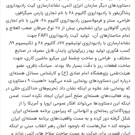
دستاوردهای دیگر سازمان انرژی اتمی، نشاندارسازی کیت رادیوداروی
پنتاگزیفور با رادیوداروی گالیوم ٦٨ با نام تجاری پارس سیگزافور،
طراحی، سنتز و فرمولاسیون رادیوداروی گالیوم ٦٨- فاپی با نام تجاری
پارس گالوفاپی برای تشخیص بیش از ٢٨ نوع سرطان صعب العلاج و
تمام متاستازهای آن، تولید کیت رادیوداروی FAPI جهت
نشاندارسازی با رادیوداروی لوتیشوم ١٧٧، گالیوم ٦٨ و تکنیسیوم ٩٩،
کسب فنّاوری تولید پودر زیرکونیای پایدار، قابل مصرف در صنایع
مختلف و طراحی و ساختِ چشمۀ لیزر میکرو ماشین کاری، جهت
ساخت قطعات ریز با دقّت بسیار بالا بودند. سیامک باقری، عضو
هیئت‌علمی پژوهشگاه امام صادق (ع) و کارشناس مسائل هسته‌ای
درباره این دستاورد‌های رونمایی شده می‌گوید «اهمیت ۹ دستاوردی
که رونمایی شد علاوه بر اینکه نشان داد تحریم‌های حداکثری خللی در
روند فعالیت‌های هسته‌ای صلح آمیز ایران ایجاد نکرده است. ضمن
اینکه این دستاورد‌ها می‌تواند افکار عمومی اروپا و آمریکا را از
پروپاگاندای رسانه‌ای و اتهاماتی که پیرامون برنامه هسته‌ای ایران
شکل گرفته دور کرده و به سمت واقعیت‌های برنامه هسته‌ای ایران
متوجه کند.» سال‌هاست که باوجود اعلان رهبر انقلاب مبنی بر اینکه
ایران قصدی برای حرکت به سمت ساخت سلاح های اتمی ندارد و