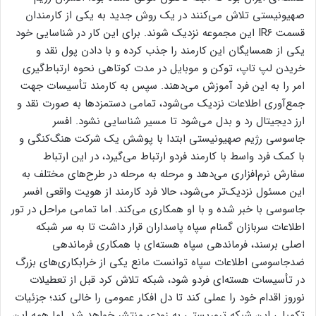
صهیونیستی تلاش می‌کنند در یک روش جدید به یکی از کارمندان
قسمت IR۶ این مجموعه نزدیک شوند. برای این کار در شناسایی خود
یکی از همسایگان این کارمند را جذب کرده و با دادن پول نقد و
خریدن لپ تاپ، توکن و موبایل در مدت کوتاهی نحوه ارتباط‌گیری
امر را به این فرد آموزش می‌دهند. سپس به کارمند تأسیسات جهت
جمع‌آوری اطلاعات نزدیک می‌شود، تمامی دستمزد‌ها به صورت نقد و
ارز دیجیتال رد و بدل می‌شود تا مسیر شناسایی نشود. افسر
جاسوسی رژیم صهیونیستی ابتدا با پوشش یک شرکت هنگ‌کنگی و
با کمک فرد واسط با کارمند فردو ارتباط می‌گیرد، در این ارتباط
سفارش نرم‌افزاری می‌دهد و مرحله به مرحله در طرح‌های مختلف به
این مسئول نزدیک‌تر می‌شود، حالا فرد کارمند از هویت واقعی افسر
جاسوسی با خبر شده و با او همکاری می‌کند. اما تمامی مراحل در تور
اطلاعات سربازان گمنام سپاه پاسداران قرار داشت تا به سر شبکه
اصلی برسند، فرماندهی سپاه هسته‌ای با همکاری فرماندهی
ضدجاسوسی اطلاعات سپاه توانست مانع یکی از خرابکاری‌های بزرگ
در تأسیسات هسته‌ای فردو شود، شبکه تلاش کرد قبل از تعطیلات
نوروز اقدام خود را عملی کند تا دل افکار عمومی را خالی کند؛ جزئیات
تکمیلی این شبکه تروریستی به زودی منتشر خواهد شد. اما همه این