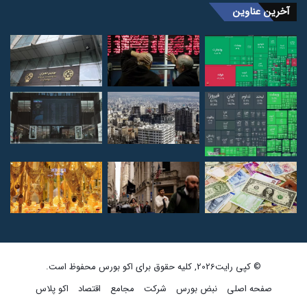
آخرین عناوین
© کپی رایت2026, کلیه حقوق برای اکو بورس محفوظ است.
صفحه اصلی
نبض بورس
شرکت
مجامع
اقتصاد
اکو پلاس