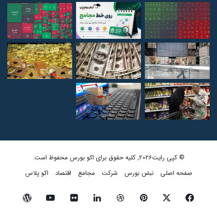
© کپی رایت2026, کلیه حقوق برای اکو بورس محفوظ است.
صفحه اصلی
نبض بورس
شرکت
مجامع
اقتصاد
اکو پلاس
فیسبوک
ایکس
پینتریست
دریبببل
لینکداین
تصاویر
یوتیوب
وردپرس