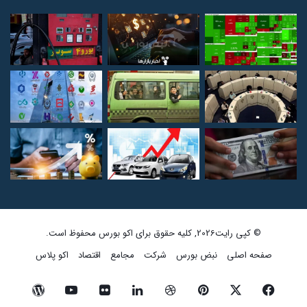
© کپی رایت2026, کلیه حقوق برای اکو بورس محفوظ است.
صفحه اصلی
نبض بورس
شرکت
مجامع
اقتصاد
اکو پلاس
فیسبوک
ایکس
پینتریست
دریبببل
لینکداین
تصاویر
یوتیوب
وردپرس