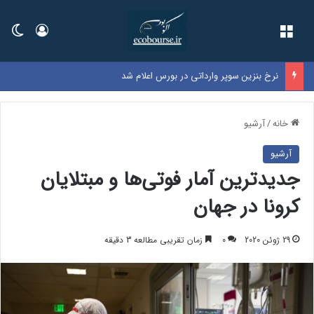
فهرست
ورود
تغی
نرخ بنزین سوپر وارداتی در بورس اعلام شد
خانه
/
آرشیو
آرشیو
جدیدترین آمار فوتی‌ها و مبتلایان
کرونا در جهان
29 ژوئن 2020
0
زمان تقریبی مطالعه 3 دقیقه