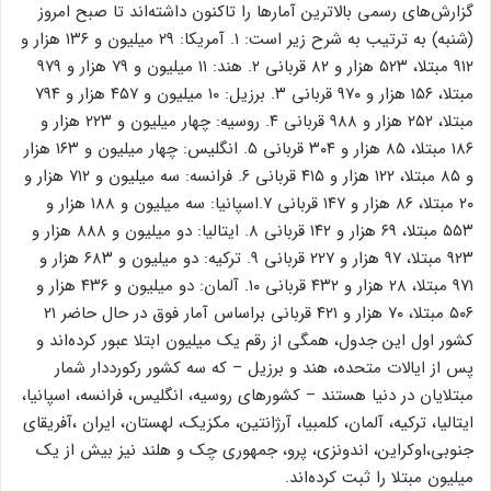
گزارش‌های رسمی بالاترین آمارها را تاکنون داشته‌اند تا صبح امروز
(شنبه) به ترتیب به شرح زیر است: ۱. آمریکا: ۲۹ میلیون و ۱۳۶ هزار و
۹۱۲ مبتلا، ۵۲۳ هزار و ۸۲ قربانی ۲. هند: ۱۱ میلیون و ۷۹ هزار و ۹۷۹
مبتلا، ۱۵۶ هزار و ۹۷۰ قربانی ۳. برزیل: ۱۰ میلیون و ۴۵۷ هزار و ۷۹۴
مبتلا، ۲۵۲ هزار و ۹۸۸ قربانی ۴. روسیه: چهار میلیون و ۲۲۳ هزار و
۱۸۶ مبتلا، ۸۵ هزار و ۳۰۴ قربانی ۵. انگلیس: چهار میلیون و ۱۶۳ هزار
و ۸۵ مبتلا، ۱۲۲ هزار و ۴۱۵ قربانی ۶. فرانسه: سه میلیون و ۷۱۲ هزار و
۲۰ مبتلا، ۸۶ هزار و ۱۴۷ قربانی ۷.اسپانیا: سه میلیون و ۱۸۸ هزار و
۵۵۳ مبتلا، ۶۹ هزار و ۱۴۲ قربانی ۸. ایتالیا: دو میلیون و ۸۸۸ هزار و
۹۲۳ مبتلا، ۹۷ هزار و ۲۲۷ قربانی ۹. ترکیه: دو میلیون و ۶۸۳ هزار و
۹۷۱ مبتلا، ۲۸ هزار و ۴۳۲ قربانی ۱۰. آلمان: دو میلیون و ۴۳۶ هزار و
۵۰۶ مبتلا، ۷۰ هزار و ۴۲۱ قربانی براساس آمار فوق در حال حاضر ۲۱
کشور اول این جدول، همگی از رقم یک میلیون ابتلا عبور کرده‌اند و
پس از ایالات متحده، هند و برزیل – که سه کشور رکورددار شمار
مبتلایان در دنیا هستند – کشورهای روسیه، انگلیس، فرانسه، اسپانیا،
ایتالیا، ترکیه، آلمان، کلمبیا، آرژانتین، مکزیک، لهستان، ایران ،آفریقای
جنوبی،اوکراین، اندونزی، پرو، جمهوری چک و هلند نیز بیش از یک
میلیون مبتلا را ثبت کرده‌اند.