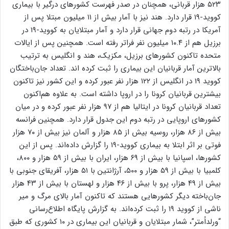
۵۲۳ هزار قربانی، همچنان در صدر فهرست کشورهای درگیر با بیماری
کووید-۱۹ قرار دارد. هند نیز با آمار بیش از ۱۱ میلیون مبتلا پس از
آمریکا در رتبه دوم جهانی قرار دارد و آمار مبتلایان به کووید-۱۹ در
برزیل هم از ۱۰.۴ میلیون نفر فراتر رفته است. همچنین پس از ایالات
متحده تاکنون کشورهای برزیل، مکزیک، هند و انگلیس به ترتیب
بالاترین آمار قربانیان این بیماری را ثبت کرده اند. تعداد جان‌باختگان
کووید ۱۹ در انگلیس از ۱۲۲ هزار نفر عبور کرده و این کشور نیز تاکنون
بیشترین قربانیان کرونا را در اروپا داشته است. به علاوه هم‌اکنون
تعداد قربانیان کرونا در ایتالیا هم از ۹۷ هزار نفر عبور کرده و در میان
کشورهای اروپایی در رتبه دوم این جدول قرار دارد. همچنین فرانسه
بیش از ۸۶ هزار، روسیه بیش از ۸۵ هزار و آلمان نیز بیش از ۷۰ هزار
فوتی بر اثر ابتلا به بیماری کووید-۱۹ را گزارش داده‌اند. پس از این
کشورها، اسپانیا با بیش از ۶۹ هزار، ایران با بیش از ۵۹ هزار و ۸۰۰،
کلمبیا با بیش از ۵۹ هزار و ۵۰۰، آرژانتین با ۵۱ هزار، آفریقای جنوبی با
بیش از ۴۹ هزار، پرو با بیش از ۴۶ هزار و لهستان با بیش از ۴۳ هزار
جان‌باخته دیگر کشورهایی هستند که تاکنون آمار بالای مرگ‌ و میر
ناشی از کووید ۱۹ را ثبت کرده‌اند. به گزارش پایگاه اطلاع‌رسانی
“ورلداُمتر”، شمار مبتلایان و قربانیان این بیماری در ۱۰ کشوری که طبق