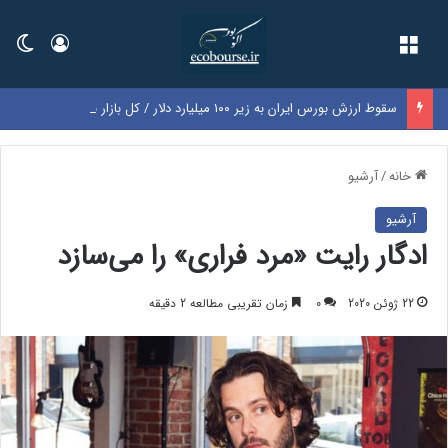
فهرست
ورود
تغی
سقوط ارزش بورس ایران به زیر ۱۰۰ میلیارد دلار / کل بازار به اندازه سود یک‌سال گوگل شد
خانه
/
آرشیو
آرشیو
ادگار رایت «مرد فراری» را می‌سازد
22 ژوئن 2020
0
زمان تقریبی مطالعه 2 دقیقه