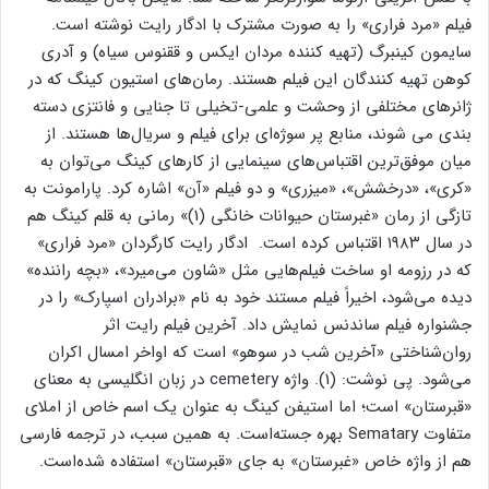
فیلم «مرد فراری» را به صورت مشترک با ادگار رایت نوشته است.
سایمون کینبرگ (تهیه کننده مردان ایکس و ققنوس سیاه) و آدری
کوهن تهیه کنندگان این فیلم هستند. رمان‌های استیون کینگ که در
ژانر‌های مختلفی از وحشت و علمی-تخیلی تا جنایی و فانتزی دسته
بندی می شوند، منابع پر سوژه‌ای برای فیلم و سریال‌ها هستند. از
میان موفق‌ترین اقتباس‌های سینمایی از کار‌های کینگ می‌توان به
«کری»، «درخشش»، «میزری» و دو فیلم «آن» اشاره کرد. پارامونت به
تازگی از رمان «غبرستان حیوانات خانگی (1)» رمانی به قلم کینگ هم
در سال ۱۹۸۳ اقتباس کرده است. ادگار رایت کارگردان «مرد فراری»
که در رزومه او ساخت فیلم‌هایی مثل «شاون می‌میرد»، «بچه راننده»
دیده می‌شود، اخیراً فیلم مستند خود به نام «برادران اسپارک» را در
جشنواره فیلم ساندنس نمایش داد. آخرین فیلم رایت اثر
روان‌شناختی «آخرین شب در سوهو» است که اواخر امسال اکران
می‌شود. پی نوشت: (1). واژه cemetery در زبان انگلیسی به معنای
«قبرستان» است؛ اما استیفن کینگ به عنوان یک اسم خاص از املای
متفاوت Sematary بهره جسته‌است. به همین سبب، در ترجمه فارسی
هم از واژه خاص «غبرستان» به جای «قبرستان» استفاده شده‌است.