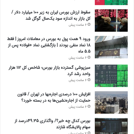
سقوط ارزش بورس ایران به زیر ۱۰۰ میلیارد دلار /
کل بازار به اندازه سود یک‌سال گوگل شد
6 ساعت پیش
ورود 9 همت پول به بورس در معاملات امروز | فقط
18 نماد منفی بودند | بازگشایی نماد «فولاد» پس از
5.5 ماه
6 ساعت پیش
سبزپوشی گسترده بازار بورس؛ شاخص کل ۱۱۲ هزار
واحد رشد کرد
6 ساعت پیش
افزایش ۱۰۰ درصدی اجاره‌بها در تهران / قانون
حمایت از اجاره‌نشین‌ها به در بسته خورد؟
6 ساعت پیش
بورس کدال چه خبر؟/ واگذاری 49.35درصد از
سهام پالایشگاه شازند
7 ساعت پیش