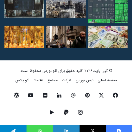
© کپی رایت2026, کلیه حقوق برای اکو بورس محفوظ است.
صفحه اصلی
نبض بورس
شرکت
مجامع
اقتصاد
اکو پلاس
فیسبوک
ایکس
پینتریست
دریبببل
لینکداین
تصاویر
یوتیوب
وردپرس
فلیکر
اینستاگرام
پی‌پال
گوگل
پلی