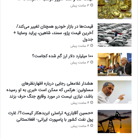
3 ساعت پیش
قیمت‌ها در بازار خودرو همچنان تغییر می‌کند/
آخرین قیمت پژو، سمند، شاهین، پراید وساینا +
جدول
3 ساعت پیش
۱۰۰ میلیارد دلار ارز گم شده کجاست؟
3 ساعت پیش
هشدار غلامعلی رجایی درباره اظهارنظرهای
مسئولین: هرکس که ممکن است خبری به او رسیده
باشد، نیازی نیست در مورد وقایع جنگ حرف بزند
4 ساعت پیش
«حسین آقایاری» تراستی ابربدهکار کیست؟/ غارت
پول نفت کشور با پاسپورت ایرانی- افغانستانی
4 ساعت پیش