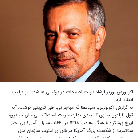
اکوبورس: وزیر ارشاد دولت اصلاحات در توئیتی به شدت از ترامپ
انتقاد کرد.
به گزارش اکوبورس، سیدعطاالله مهاجرانی، طی توییتی نوشت: “به
قول ناپلئون چیزی که حدی ندارد، خریت است!” دایی جان ناپلئون،
ایرج پزشکزاد فرهنگ معاصر، ١٣٩٨ ص ٥٦٦ مفسران آمریکایی، حتی
سناتورها از شکست بزرگ آمریکا در شورای امنیت سازمان ملل