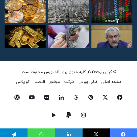
© کپی رایت2026, کلیه حقوق برای اکو بورس محفوظ است.
صفحه اصلی
نبض بورس
شرکت
مجامع
اقتصاد
اکو پلاس
فیسبوک
ایکس
پینتریست
دریبببل
لینکداین
تصاویر
یوتیوب
وردپرس
فلیکر
اینستاگرام
پی‌پال
گوگل
پلی