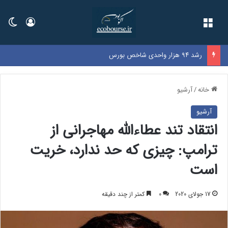
فهرست
ورود
تغی
رشد ۹۴ هزار واحدی شاخص بورس
خانه
/
آرشیو
آرشیو
انتقاد تند عطاءالله مهاجرانی از
ترامپ: چیزی که حد ندارد، خریت
است
17 جولای 2020
0
کمتر از چند دقیقه