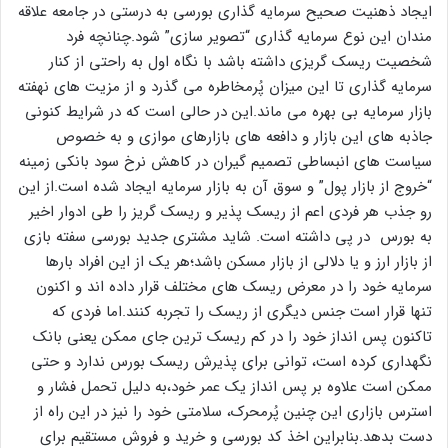
ایجاد ذهنیت صحیح سرمایه گذاری بورسی به درستی در جامعه علاقه
مندان این نوع سرمایه گذاری “تصویر سازی” شود.چنانچه فرد
شخصیت ریسک گریزی داشته باشد با نگاه اول به راحتی از کنار
سرمایه گذاری تا این میزان پُرمخاطره می گذرد و از مزیت های نهفته
بازار سرمایه بی بهره می ماند.این در حالی است که در شرایط کنونی
جاذبه های این بازار و دافعه های بازارهای موازی و به خصوص
سیاست های انبساطی تصمیم گیران در کاهش نرخ سود بانکی زمینه
“خروج از بازار پول” و سوق آن به بازار سرمایه ایجاد شده است.از این
رو جذب هر فردی اعم از ریسک پذیر و ریسک گریز را طی ادوار اخیر
به بورس در پی داشته است. شاید مشتری جدید بورسی سفته بازی
از بازار ارز و یا دلالی از بازار مسکن باشد؛هر یک از این افراد بارها
سرمایه خود را در معرض ریسک های مختلف قرار داده اند و اکنون
تنها قرار است جنس دیگری از ریسک را تجربه کنند.اما فردی که
تاکنون پس انداز خود را در کم ریسک ترین جای ممکن یعنی بانک
نگهداری کرده است، توانی برای پذیرش ریسک بورس ندارد و حتی
ممکن است علاوه بر پس انداز یک عمر خود،به دلیل تحمل فشار و
استرس بازاری این چنین پُرمحرک، سلامتی خود را نیز در این راه از
دست بدهد.بنابراین اخذ کد بورسی و خرید و فروش مستقیم برای