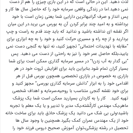
لذت دهید. این در حالی است که در این بازی چیزی را هم از دست
نمی دهید.اما در زندگی واقعی سرمایه خود را که حاصل سال ها کار و
پس انداز و صرف گرانبهاترین دارایی شما یعنی زمان است با خود
برداشته و به امید چند برابر کردن آن به بورس می برید.در این میان
اگر نقشه ای نداشته باشید و ندانید که باید چند قدم به راست و چپ
بردارید و از چه راه و مسیری حرکت کنید و خود را به چه ابزاری برای
“مقابله با تهدیدات احتمالی” تجهیز کنید، نه تنها به گنجی دست نمی
یابید،بلکه حاصل عمر خود را نیز به راحتی از دست می دهید. پس
“بی گدار به آب زدن!” در مسیر سرمایه گذاری ممکن است برای شما
بسیار گران تمام شود.بنابراین باید برای افزایش ثروت خود در هر
بازاری به خصوص در بازاری تخصصی همچون بورس قبل از هر
اقدامی خود را به ابزار “دانش سرمایه گذاری بورسی” مجهز کنید و
برای خود نقشه گنجی متناسب با روحیه،سرمایه و اهداف شخصی
تهیه کنید. کار را به کاردان بسپارید ممکن است شما یک پزشک
ماهر،یک مهندس کارکُشته،یک مدیر با تدبیر و یا یک معلم با تجربه
باشید؛ولی بی شک می دانید یک پزشک حاذق باید برای ساخت خانه
خود از یک مهندس عمران کمک بگیرد.همچنین با وجود سال ها
تحصیل در رشته پزشکی،توان آموزش صحیح دروس فرزند خود را