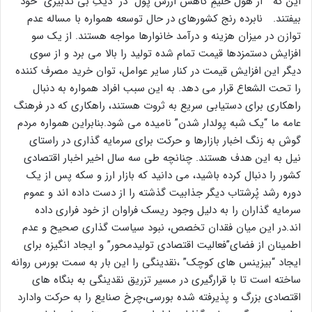
این که ” از هول حلیمِ کاهش ارزش پول” در “دیگِ بی تدبیری” خود
بیفتند. نابرده رنج کشورهای در حال توسعه همواره با مساله عدم
توازن در میزان هزینه و درآمد خانوارها مواجه هستند. از یک سو
افزایش دستمزدها قیمت تمام شده تولید را بالا می برد و از سوی
دیگر این افزایش قیمت در کنار سایر عوامل، توان خرید مصرف کننده
را تحت الشعاع قرار می دهد. به این سبب افراد همواره به دنبال
راهکاری برای دستیابی سریع به ثروت هستند، راهکاری که در فرهنگ
عامه ما “یک شبه پولدار شدن” نامیده می شود.بنابراین همواره مردم
گوش به زنگ اخبار بازارها و حرکت برای سرمایه گذاری در راستای
نیل به این هدف هستند. چنانچه طی سه سال اخیر اخبار اقتصادی
کشور را دنبال کرده باشید، می دانید که بازار ارز و سکه پس از یک
دوره رشد پُرشتاب دیگر جذابیت گذشته را از دست داده اند و عموم
سرمایه گذاران را به دلیل وجود ریسک فراوان از خود فراری داده
اند.در این میان فقدان تخصص، نبود سیاست گذاری صحیح و عدم
اطمینان از فضای”فعالیت اقتصادی تولیدمحور” و ایجاد انگیزه برای
ایجاد “بیزینس های کوچک” ،نقدینگی را این بار به سمت بورس روانه
ساخته است تا با قرارگیری در مسیر تزریق نقدینگی به بنگاه های
اقتصادی بزرگ و پذیرفته شده بورسی،چرخ صنایع را به حرکت وادارد