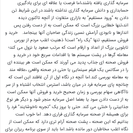
سرمایه گذاری یافته باشند،اما فرصت یا علاقه ای برای یادگیری
حسابداری و دانش سرمایه گذاری نداشته باشند.در این شرایط تن
دادن به “ورود مستقیم” به بازاری متفاوت از آنچه تاکنون دیده
اند،تنها خطایی بزرگ است که ممکن است به از دست رفتن پس
اندازها و نابودی آرامش نسبی زندگی صاحبان آنها بینجامد. خرید و
فروش مستقیم، تنها “یک راه” است! ذهنیت اغلب مردم از بورس
تابلویی بزرگ از اعداد و ارقام است که مرتب صعود یا نزول می کند؛
معامله گرها در پشت سیستم ها با اقدامات سریع خود در خرید و
فروش صحنه ای جذاب پدید می آورند که ممکن است هر بیننده ای
را در سکانس یک فیلم سینمایی یا حتی در صحنه واقعی ،علاقه مند
به معامله بورسی کند.اما آنچه در نگاه اول از آن غافلند این است که
چنانچه پای سرمایه فرد در میان باشد، استرس انتخاب اشتباه و از سر
ناآگاهی سهام بورسی و زمان صحیح خرید و فروش آنها ممکن است
به از دست دادن سود یا بعضا اصل سرمایه منجر شود و دیگر هر نوع
جذابیتی را خنثی می کند. حتی با بروز یک “تجربه ناخوشایند” فرد را
برای همیشه از صحنه سرمایه گذاری فراری دهد. اما خوب است
بدانیم که این صحنه ، پشت صحنه آرام تری دارد که ممکن است از
نگاه اغلب مخاطبان دور مانده باشد.اما باید از سوی برنامه ریزان برای