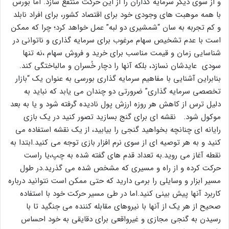
و از سوی دیگر سرمایه گذاران را از این حرکت منتفع سازد. اما بورس
با همه موهبت های وجودی خود برای اقتصاد کشور، برای افراد نابلد
و کم تجربه به سان “شمشیری دو لبه” عمل خواهد کرد؛ چرا که ممکن
است با عدم تشخیص سهام مرغوب برای سرمایه گذاری و ناتوانی در
شناسایی زمان و قیمت مناسب برای خرید و فروش سهام ،نه تنها
سودی عایدشان نسازد، بلکه آنها را دچار خُسران و مالباختگی کند.
بنابراین آشنایی با مفاهیم سرمایه گذاری بورسی به عنوان یک “بازار
تخصصی سرمایه گذاری” ضرورتی دو چندان می یابد که نباید به
دلیل ترس از کاهش هر روزه ارزش پول نادیده گرفته شود و یا به بعد
موکول شود. نقشه ای برای گنج بسازید تصور کنید در یک بازی
رایانه ای چنانچه بخواهید گنجی را بیابید، از یک نقشه استفاده می
کنید و به هر توصیه ای از سوی نرم افزار بازی توجه می کنید.ابتدا به
نقطه آغاز می روید.به تعداد قدم های گفته شده به چپ،یا راست
حرکت کرده و از راه و مسیری که مشخص شده می گذرید.در طول
مسیر ابزار و وسایلی را برمی دارید که حتی ممکن است نتوانید درباره
کاربرد آنها پیش بینی کنید.اما در طی مسیر حرکت خود با استفاده
صحیح از هر یک از آنها با نیروهای مقابله کننده می جنگید تا با
رسیدن به گنجی مجازی و غیرواقعی برای دقایقی به خود احساس