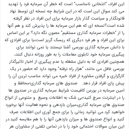
این افراد، “انتخابی نامناسب” است که خطر آن سرمایه فرد را تهدید
می کند.سوال این است که در این شرایط چه نسخه ای توسط نهاد
قانونگذار و سیاست گذار بازار سرمایه برای این افراد در نظر گرفته
شده است؟نسخه ای که هم این سرمایه ها را پذیرش کند و هم آنها
را از “خطرات سرمایه گذاری مستقیم” مصون نگه دارد؟ بر این اساس
برای این افراد و هر فرد دیگری که ریسک گریز است،یا برای افرادی که
با دانش سرمایه گذاری بورسی آشنا نیستند یا نمی توانند برای
پیگیری سرمایه خود تابلوی معاملات را به طور روزانه دنبال کنند،
همچنین افرادی که به دلیل مشغله یا عدم پیگیری از اخبار تاثیرگذار
بورسی غافل می مانند، “هزار راه نرفته” وجود دارد که حضور در یک
کارگزاری و گرفتن مشاوره از افراد خبره می تواند مناسب ترین آن را
پیش پای افراد قرار دهد. صندوق های سرمایه گذاری؛محافظ و
امین سرمایه در بورس کافیست شرایط سرمایه گذاری در صندوق ها
را در اینترنت سرچ کنید؛بی شک به اطلاعات وسیع و متنوعی از انواع
صندوق های سرمایه گذاری،میزان بازدهی و نحوه فعالیت آنها برخورد
خواهید کرد.می توانید زمانی را برای جمع آوری این اطلاعات صرف
کنید و انواع صندوق ها و میزان بازدهی آنها را با هم مقایسه کنید.در
این میان سوالات احتمالی خود را با در تماس تلفنی از مشاوران هر