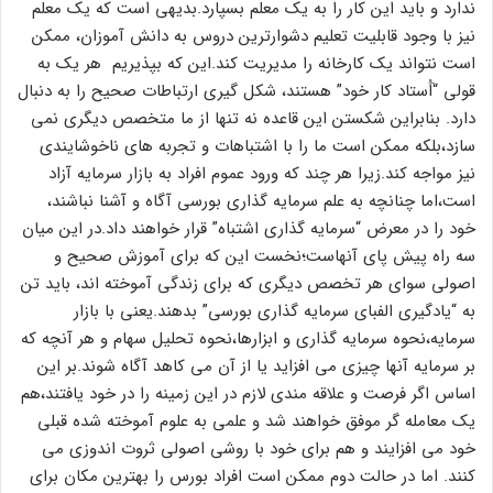
ندارد و باید این کار را به یک معلم بسپارد.بدیهی است که یک معلم
نیز با وجود قابلیت تعلیم دشوارترین دروس به دانش آموزان، ممکن
است نتواند یک کارخانه را مدیریت کند.این که بپذیریم هر یک به
قولی “َاُستاد کار خود” هستند، شکل گیری ارتباطات صحیح را به دنبال
دارد. بنابراین شکستن این قاعده نه تنها از ما متخصص دیگری نمی
سازد،بلکه ممکن است ما را با اشتباهات و تجربه های ناخوشایندی
نیز مواجه کند.زیرا هر چند که ورود عموم افراد به بازار سرمایه آزاد
است،اما چنانچه به علم سرمایه گذاری بورسی آگاه و آشنا نباشند،
خود را در معرض “سرمایه گذاری اشتباه” قرار خواهند داد.در این میان
سه راه پیش پای آنهاست؛نخست این که برای آموزش صحیح و
اصولی سوای هر تخصص دیگری که برای زندگی آموخته اند، باید تن
به “یادگیری الفبای سرمایه گذاری بورسی” بدهند.یعنی با بازار
سرمایه،نحوه سرمایه گذاری و ابزارها،نحوه تحلیل سهام و هر آنچه که
بر سرمایه آنها چیزی می افزاید یا از آن می کاهد آگاه شوند.بر این
اساس اگر فرصت و علاقه مندی لازم در این زمینه را در خود یافتند،هم
یک معامله گر موفق خواهند شد و علمی به علوم آموخته شده قبلی
خود می افزایند و هم برای خود با روشی اصولی ثروت اندوزی می
کنند. اما در حالت دوم ممکن است افراد بورس را بهترین مکان برای