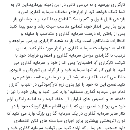
کارگزاری بپرسید و به بررسی کافی در این زمینه بپردازید.این کار به
شما کمک خواهد کرد از ابزارهای مختلف سرمایه گذاری امن با
بازدهی قابل قبول و “کم ریسک” اطلاع پیدا کنید و با چشمان باز
برای بذر پس انداز خود، گلدانی مناسب جهت رشد و نمو پیدا کنید.
پس از یافتن راه درست سرمایه گذاری و متناسب با سلیقه و
انتظارات شما،کافی است یک بار به شعبه کارگزاری بورسی مراجعه و
اقدام به درخواست سرمایه گذاری در ابزار مورد نظر کنید.به این
ترتیب با گذراندن مراحل سرمایه گذاری و امضای قرارداد خود با
شرکت کارگزاری “با اطمینان” پس انداز خود را سرمایه گذاری می
کنید. با این کار نه تنها سرمایه خود را از گزند بی تجربگی و نابودی
حفظ می کنید، بلکه زمینه رشد آن را در مامنی مناسب فراهم می
کنید.ضمن این که خود را نیز بدون زرهِ کارآزمودگی در التهاب “کارزار
تمام عیار سرمایه گذاری مستقیم” وارد نمی کنید و روان خود را نیز از
دغدغه ها و استرس های فراوان آن حفظ کرده و به ادامه زندگی آرام
خود می پردازید.ضمن این که با این اقدام مبالغ کوچک خود را در
کنار سایر سرمایه گذاران در یک سرمایه گذاری بزرگ وارد می کنید که
توان اثربخشی بیشتری برای اجرای سیاست های کلان اقتصادی
دارد.همچنین هر زمان که اراده کنید می توانید سرمایه گذاری خود را