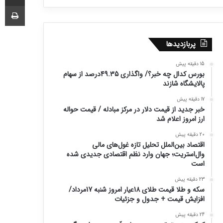
چا
پربازدیدها
15 دقیقه پیش
بورس کدال چه خبر؟/ واگذاری 49.35درصد از سهام
پالایشگاه شازند
17 دقیقه پیش
خبر جدید از قیمت دلار در مرکز مبادله / قیمت حواله
ارز امروز اعلام شد
20 دقیقه پیش
اقتصاد بین‌الملل تحلیل تازه غول‌های مالی
وال‌استریت؛ جهان وارد نظم اقتصادی جدیدی شده
است
23 دقیقه پیش
سکه و طلا قیمت طلای 18عیار امروز شنبه 17مرداد/
افزایش قیمت + جدول و جزئیات
24 دقیقه پیش