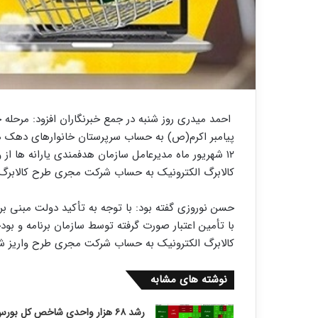
احمد میدری روز شنبه در جمع خبرنگاران افزود: مرحله چ
پیامبر اکرم(ص) به حساب سرپرستان خانوارهای دهک های یک تا ۳ و
کالابرگ الکترونیک به حساب شرکت مجری طرح کالابرگ خ
حسن نوروزی گفته بود: با توجه به تأکید دولت مبنی بر
کالابرگ الکترونیک به حساب شرکت مجری طرح واریز ش
نوشته های مشابه
رشد ۶۸ هزار واحدی شاخص کل بورس