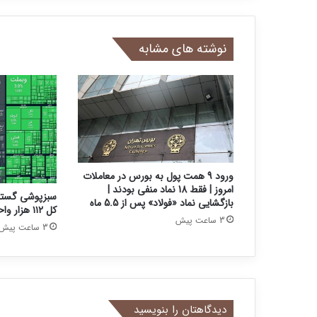
نوشته های مشابه
ورود 9 همت پول به بورس در معاملات
امروز | فقط 18 نماد منفی بودند |
سبزپوشی گستر
بازگشایی نماد «فولاد» پس از 5.5 ماه
کل ۱۱۲ هزار واحد رشد کرد
3 ساعت پیش
3 ساعت پیش
دیدگاهتان را بنویسید