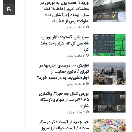
ورود 9 همت پول به بورس در
چا
معاملات امروز | فقط 18 نماد
منفی بودند | بازگشایی نماد
«فولاد» پس از 5.5 ماه
3 ساعت پیش
سبزپوشی گسترده بازار بورس؛
شاخص کل ۱۱۲ هزار واحد رشد
کرد
3 ساعت پیش
افزایش ۱۰۰ درصدی اجاره‌بها در
تهران / قانون حمایت از
اجاره‌نشین‌ها به در بسته خورد؟
3 ساعت پیش
بورس کدال چه خبر؟/ واگذاری
49.35درصد از سهام پالایشگاه
شازند
4 ساعت پیش
خبر جدید از قیمت دلار در مرکز
مبادله / قیمت حواله ارز امروز