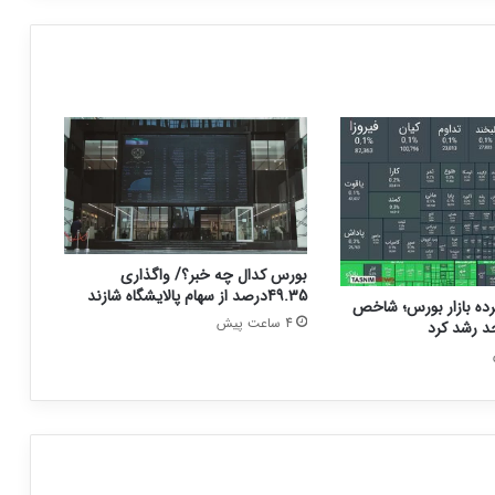
بورس کدال چه خبر؟/ واگذاری
49.35درصد از سهام پالایشگاه شازند
ده بازار بورس؛ شاخص
4 ساعت پیش