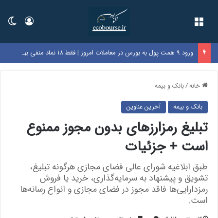
فهرست
ورود
تغی
ورود 9 همت پول به بورس در معاملات امروز | فقط 18 نماد منفی بودند | بازگشایی نماد «فولاد» پس از 5.5 ماه
خانه
/
بانک و بیمه
بانک و بیمه
آخرین عناوین
تبلیغ رمزارزهای بدون مجوز ممنوع
است + جزئیات
طبق ابلاغیه شورای عالی فضای مجازی هرگونه تبلیغ،
تشویق و پیشنهاد به سرمایه‌گذاری، خرید یا فروش
رمزدارایی‌ها فاقد مجوز در فضای مجازی و انواع رسانه‌ها
است.