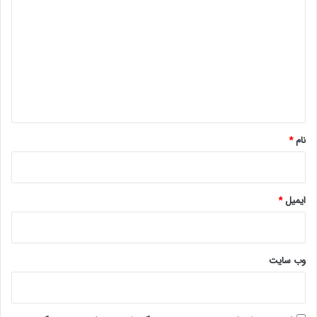
ی
د
گ
ا
ه
*
نام
*
ایمیل
*
وب‌ سایت