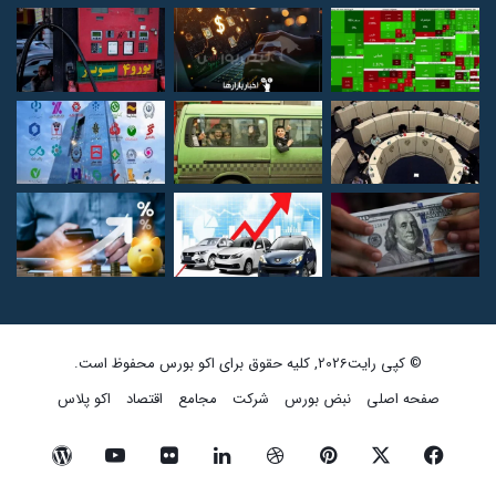
© کپی رایت2026, کلیه حقوق برای اکو بورس محفوظ است.
صفحه اصلی
نبض بورس
شرکت
مجامع
اقتصاد
اکو پلاس
فیسبوک
ایکس
پینتریست
دریبببل
لینکداین
تصاویر
یوتیوب
وردپرس