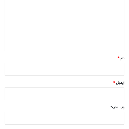
ی
د
گ
ا
ه
*
نام
*
ایمیل
*
وب‌ سایت