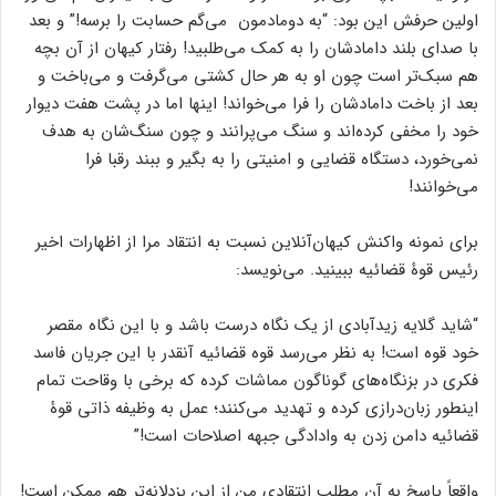
اولین حرفش این بود: “به دومادمون می‌گم حسابت را برسه!” و بعد
با صدای بلند دامادشان را به کمک می‌طلبید! رفتار کیهان از آن بچه
هم سبک‌تر است چون او به هر حال کشتی می‌گرفت و می‌باخت و
بعد از باخت دامادشان را فرا می‌خواند! اینها اما در پشت هفت دیوار
خود را مخفی کرده‌اند و سنگ می‌پرانند و چون سنگ‌شان به هدف
نمی‌خورد، دستگاه قضایی و امنیتی را به بگیر و ببند رقبا فرا
می‌خوانند!
برای نمونه واکنش کیهان‌آنلاین نسبت به انتقاد مرا از اظهارات اخیر
رئیس قوۀ قضائیه ببینید. می‌نویسد:
“شاید گلایه زیدآبادی از یک نگاه درست باشد و با این نگاه مقصر
خود قوه است! به نظر می‌رسد قوه قضائیه آنقدر با این جریان فاسد
فکری در بزنگاه‌های گوناگون مماشات کرده که برخی با وقاحت تمام
اینطور زبان‌درازی کرده و تهدید می‌کنند؛ عمل به وظیفه ذاتی قوۀ
قضائیه دامن زدن به وادادگی جبهه اصلاحات است!”
واقعاً پاسخ به آن مطلب انتقادی من از این بزدلانه‌تر هم ممکن است!