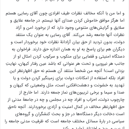
و اما من با آنکه مخالف نظرات طیف افرادی چون آقای رسایی هستم
اما هرگز موافق خاموش کردن صدای آنها نیستم. در جامعه علایق و
سلایق و گرایش‌های متنوعی وجود دارد که از برخورد امن و آزاد
نظرات آنها جامعه رشد می‌کند. آقای رسایی به عنوان یک منتقد
دولت، بدون تردید از حق بیان آزادانۀ نظرات خود برخوردار است و
دیگران هم برای پاسخ به او به همان اندازه حق دارند. فراخوان به
دستگاه امنیتی و قضایی برای منکوب و سرکوب کردن امثال او از
جانب هر نیرویی و تحت هر عنوانی که باشد عین رفتار کیهان، نهایتِ
بزدلی است! آنچه من شخصاً منتقد آن هستم نه حق اظهارنظر این
افراد بلکه استفاده از امکانات دولت برای زمینگیر کردن دولت و یا
تهدید به خشونت و دهشت‌افکنی است، مثل وضعیتی که کیهان و
صدا و سیما و برخی تریبون‌های نماز جمعه دارند. اما خارج از
چارچوب دولت، احزاب و افراد چه در مجلس و چه در جامعۀ مدنی از
حق اظهارنظر مخالف در کمال امنیت و آزادی برخوردارند. آنچه ناحق
است دخالت دیگر دستگاه‌ها در جرّ و بحث کنشگران و گروه‌های
سیاسی در بارۀ مسائل مختلف جامعه است که ظرفیت مدنی جامعه را
از بین می‌برد و اختناق تولید می‌کند.