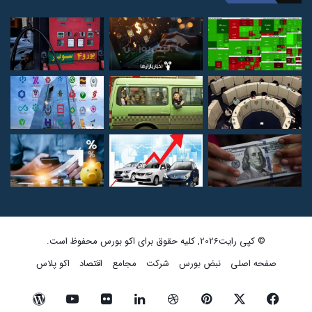
© کپی رایت2026, کلیه حقوق برای اکو بورس محفوظ است.
صفحه اصلی
نبض بورس
شرکت
مجامع
اقتصاد
اکو پلاس
فیسبوک
ایکس
پینتریست
دریبببل
لینکداین
تصاویر
یوتیوب
وردپرس