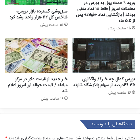
ورود 9 همت پول به بورس در
معاملات امروز | فقط 18 نماد منفی
سبزپوشی گسترده بازار بورس؛
بودند | بازگشایی نماد «فولاد» پس
شاخص کل ۱۱۲ هزار واحد رشد کرد
از 5.5 ماه
15 ساعت پیش
15 ساعت پیش
بورس کدال چه خبر؟/ واگذاری
خبر جدید از قیمت دلار در مرکز
49.35درصد از سهام پالایشگاه شازند
مبادله / قیمت حواله ارز امروز اعلام
شد
16 ساعت پیش
16 ساعت پیش
دیدگاهتان را بنویسید
نشانی ایمیل شما منتشر نخواهد شد.
بخش‌های موردنیاز علامت‌گذاری شده‌اند
*