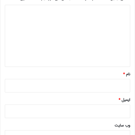
د
ی
د
گ
ا
ه
*
نام
*
ایمیل
*
وب‌ سایت