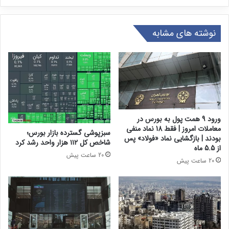
نوشته های مشابه
ورود 9 همت پول به بورس در
معاملات امروز | فقط 18 نماد منفی
سبزپوشی گسترده بازار بورس؛
بودند | بازگشایی نماد «فولاد» پس
شاخص کل ۱۱۲ هزار واحد رشد کرد
از 5.5 ماه
20 ساعت پیش
20 ساعت پیش