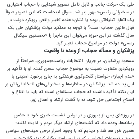
طی یک حرکت جالب و قابل تامل تصویر شهدایی با حجاب اختیاری
در سخنرانی رئیس‌جمهور بنر شد. سوال اینجاست که این تصویر صرفاً
یک اتفاق تبلیغاتی بوده یا نشان‌دهنده تغییر واقعی رویکرد دولت در
قبال قانون حجاب است؟ با توجه به عملکرد دولت پزشکیان طی یک
سال گذشته در این حوزه می‌توان این ماجرا را «نخستین سیگنال
رسمی» دولت در موضوع حجاب تعبیر کرد.
پزشکیان و مسأله حجاب؛ از وعده تا واقعیت
مسعود پزشکیان، در جریان انتخابات ریاست‌جمهوری، صراحتاً از
رویکردی متفاوت نسبت به موضوع حجاب سخن گفت. او با تأکید بر
«عدم اجبار»، خواستار گفت‌وگوی فرهنگی به جای برخورد امنیتی با
این پدیده شد. پزشکیان در مناظره‌ها و سخنرانی‌های انتخاباتی‌اش بر
این نکته تأکید داشت که حجاب مسئله‌ای است که باید با اقناع و
اصلاح اجتماعی حل شود، نه با گشت ارشاد و اعمال زور.
در روز‌های پس از پیروزی و در اولین نشست خبری خود با حضور
رسانه‌ها، وعده داد که گشت‌های ارشاد دیگر مردم را اذیت نکنند؛
همین طور هم شد و دیدیم که با وجود اصرار برخی طیف‌های سیاسی
و حتی تجمعات اعتراضی که در این راستا برگزار کردند، گشت‌های