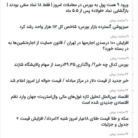
ورود 9 همت پول به بورس در معاملات امروز | فقط 18 نماد منفی بودند |
بازگشایی نماد «فولاد» پس از 5.5 ماه
20 ساعت پیش
سبزپوشی گسترده بازار بورس؛ شاخص کل ۱۱۲ هزار واحد رشد کرد
21 ساعت پیش
افزایش ۱۰۰ درصدی اجاره‌بها در تهران / قانون حمایت از اجاره‌نشین‌ها به
در بسته خورد؟
21 ساعت پیش
بورس کدال چه خبر؟/ واگذاری 49.35درصد از سهام پالایشگاه شازند
22 ساعت پیش
خبر جدید از قیمت دلار در مرکز مبادله / قیمت حواله ارز امروز اعلام شد
22 ساعت پیش
اقتصاد بین‌الملل تحلیل تازه غول‌های مالی وال‌استریت؛ جهان وارد نظم
اقتصادی جدیدی شده است
22 ساعت پیش
سکه و طلا قیمت طلای 18عیار امروز شنبه 17مرداد/ افزایش قیمت +
جدول و جزئیات
22 ساعت پیش