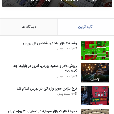
ر
ن
ا
/
ن
خ
و
ب
م
ر
تازه ترین
دیدگاه ها
ط
ه
ب
ا
و
ی
رشد ۶۸ هزار واحدی شاخص کل بورس
ع
خ
16 ساعت پیش
ا
و
ت
ب
ا
ی
ریزش دلار و صعود بورس، امروز در بازارها چه
ز
د
گذشت؟
و
ر
ز
16 ساعت پیش
ر
ی
ا
ر
نرخ بنزین سوپر وارداتی در بورس اعلام شد
ه
ا
ا
16 ساعت پیش
ر
س
ش
ت
ا
؟
نحوه فعالیت بازار سرمایه در تعطیلی ۳ روزه تهران