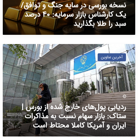
نسخه بورسی در سایه جنگ و توافق/
د
ک
ر
ا
یک کارشناس بازار سرمایه: ۴۰ درصد
س
|
سبد را طلا بگذارید
ا
ب
ی
ا
ه
ز
ج
ا
ر
ن
ر
د
گ
س
آخرین عناوین
ی
و
ه
ا
ت
ا
ب
و
م
ی
ا
ف
پ
ف
ع
و
ق
ل
ل‌
/
ا
ردیابی پول‌های خارج شده از بورس |
ه
ی
س
ا
ک
ستاک: بازار سهام نسبت به مذاکرات
ر
ی
ک
د
ایران و آمریکا کاملا محتاط است
خ
ا
ر
ا
ر
گ
ر