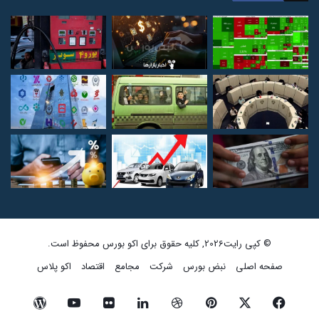
© کپی رایت2026, کلیه حقوق برای اکو بورس محفوظ است.
صفحه اصلی
نبض بورس
شرکت
مجامع
اقتصاد
اکو پلاس
فیسبوک
ایکس
پینتریست
دریبببل
لینکداین
تصاویر
یوتیوب
وردپرس