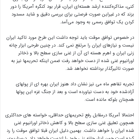
۶۰‌درصد خلوص را غنی‌‌سازی نکند، پنج تبعه آمریکایی و ایرانی را آزاد
کند و در ازای آن مقداری وجوه مسدود شده‌‌اش را دریافت کند.
واشنگتن همچنین سیگنال‌‌هایی ارسال کرد که اجرای تحریم‌‌های نفتی
علیه ایران را افزایش نخواهد داد. تفاهم موقت میان برت مک‌‌گورک،
هماهنگ‌‌کننده کاخ سفید در خاورمیانه و شمال آفریقا و علی باقری
کنی، مذاکره‌‌کننده ارشد هسته‌‌ای ایران، قرار بود کنگره آمریکا را دور
بزند که در غیر‌این صورت فرصتی برای بررسی دقیق و شاید مسدود
کردن یک توافق رسمی به وجود می‌آمد.
در خصوص توافق موقت باید توجه داشت این طرح مورد تاکید ایران
نیست و نیازهای ایران را مرتفع نمی کند. در چنین طرحی ابزار چانه
زنی ایران و اهرم هسته ای آن از غنی سازی سطح بالا و ذخائر
اورانیوم غنی شده از دست خواهد رفت ضمن اینکه تحریمها نیز به
صورت تاثیرگذار برداشته نخواهد شد.
تجریه تفاهم ماه می نیز نشان داد هنوز ایران بهره ای از پولهای
آزادشده خود به دست نیاورده است و بعد از جنگ غزه این پولها
همچنان بلوکه مانده است.