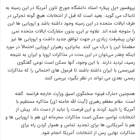
پیشاانتخاباتی قرار دارد مذاکرات می تواند از مسیر اروپا شروع شود.
با وجود این چگونگی مذاکرات به صورت جدی بعد از انتخابات آمریکا
میسر خواهد بود. حتی برخی کارشناسان معتقدند ممکن است
مذاکرات محرمانه ای هم در این اثنا شکل بگیرد.
پروفسور «پل پیلار» استاد دانشگاه جورج تاون آمریکا در این زمینه به
تابناک می گوید: بعید است که قبل از انتخابات هیچ گونه تحرکی در
طرف ایالات متحده در این زمینه وجود داشته باشد و اروپایی ها این
را متوجه شده اند. علاوه بر این، بدون مشارکت ایالات متحده نمی
توان پیشرفت زیادی در جهت توافق جدید داشت و اروپایی ها نیز
مطمئناً این را درک می کنند. بنابراین، رهبران اروپایی احتمالاً در مورد
اینکه چقدر می‌توان در این مدت در مذاکرات اروپا و ایران به نتیجه
رسید، تردید دارند. با این وجود، آنها ممکن است نوعی گفتگوی
غیررسمی با ایران داشته باشند تا فرمول های احتمالی را که مذاکرات
رسمی بعدی می تواند در نظر بگیرد، بررسی کنند.
همچنین «مارک فینو» سخنگوی اسبق وزارت خارجه فرانسه گفته