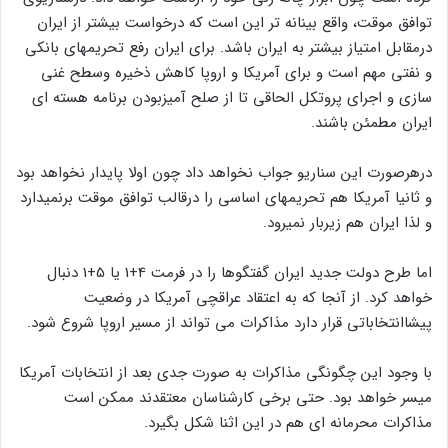
احتمالا آمریکا درمقابل رفع تحریمهای حداقلی، خواسته های حداکثری
همچون تعلیق غنی سازی سطح بالا و کاهش ذخائر اورانیوم غنی
شده ایران را خواهد داشت. بهمین دلیل ایران قبلا توافق موقت را رد
کرده است چون ابزار چانه زنی خود را ازدست خواهد داد. درسناریوی
توافق موقت، واقع بینانه تر این است که درخواست بیشتر از ایران
درمقابل امتیاز بیشتر به ایران باشد. برای ایران رفع تحریمهای بانکی
و نفتی مهم است و برای آمریکا و اروپا کاهش ذخیره وسطح غنی
سازی و اجرای پروتکل الحاقی تا از صلح آمیزبودن برنامه هسته ای
ایران مطمئن باشند.
درهرصورت این سناریو جواب نخواهد داد چون اولا پایدار نخواهد بود
و ثانیا آمریکا هم تحریمهای اساسی را درقالب توافق موقت برنمیدارد
و لذا ایران هم زیربار نمیرود.
اما طرح دولت جدید ایران گفتگوها را در فرمت 4+1 یا 5+1 دنبال
خواهد کرد. از آنجا که به اعتقاد عراقچی آمریکا در وضعیت