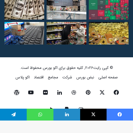
آخرین عناوین
© کپی رایت2026, کلیه حقوق برای اکو بورس محفوظ است.
صفحه اصلی
نبض بورس
شرکت
مجامع
اقتصاد
اکو پلاس
فیسبوک
ایکس
لینکداین
واتس آپ
تلگرام
فیسبوک
ایکس
پینتریست
دریبببل
لینکداین
تصاویر
یوتیوب
وردپرس